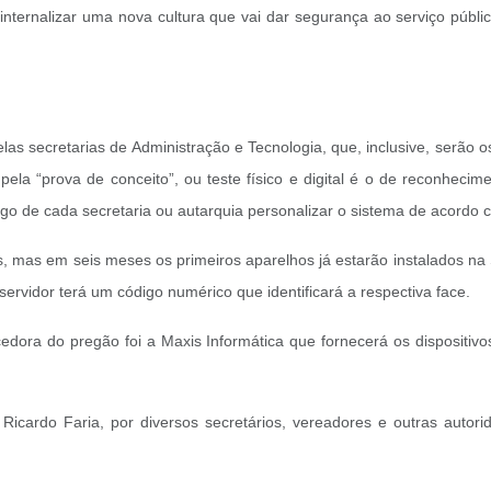
nternalizar uma nova cultura que vai dar segurança ao serviço público
s secretarias de Administração e Tecnologia, que, inclusive, serão os
ela “prova de conceito”, ou teste físico e digital é o de reconhecim
go de cada secretaria ou autarquia personalizar o sistema de acordo c
s, mas em seis meses os primeiros aparelhos já estarão instalados na
ervidor terá um código numérico que identificará a respectiva face.
cedora do pregão foi a Maxis Informática que fornecerá os dispositivo
.
o, Ricardo Faria, por diversos secretários, vereadores e outras auto