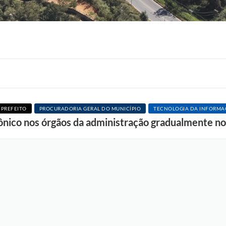
 PREFEITO
PROCURADORIA GERAL DO MUNICÍPIO
TECNOLOGIA DA INFORM
F
rônico nos órgãos da administração gradualmente no
o
t
o
:
L
u
c
i
S
a
l
l
u
m