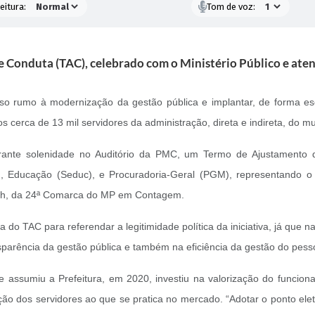
eitura:
Tom de voz:
 Conduta (TAC), celebrado com o Ministério Público e aten
o rumo à modernização da gestão pública e implantar, de forma es
 dos cerca de 13 mil servidores da administração, direta e indireta, do m
 durante solenidade no Auditório da PMC, um Termo de Ajustamento 
), Educação (Seduc), e Procuradoria-Geral (PGM), representando o
th, da 24ª Comarca do MP em Contagem.
ra do TAC para referendar a legitimidade política da iniciativa, já que
sparência da gestão pública e também na eficiência da gestão do pess
assumiu a Prefeitura, em 2020, investiu na valorização do funcion
ão dos servidores ao que se pratica no mercado. “Adotar o ponto el