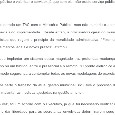
público e valorizar o servidor, já que sem ele, não existe serviço públi
ia celebrado um TAC com o Ministério Público, mas não cumpriu o aco
havia sido implementada. Desde então, a procuradora-geral do munic
sitos que regem o princípio da moralidade administrativa. “Fizem
 marcos legais e novos prazos”, afirmou.
u que implantar um sistema dessa magnitude traz profundas mudanças
lho ou um híbrido, entre o presencial e o remoto. “O pronto eletrônico
 modo seguro, para contemplar todas as novas modelagens do exercício
erto o trabalho da atual gestão municipal, inclusive o processo d
implantar as medidas ajustadas na gestão anterior.
a vez, foi um acordo com o Executivo, já que foi necessário verifica
lo, e dar liberdade para as secretarias envolvidas determinarem se