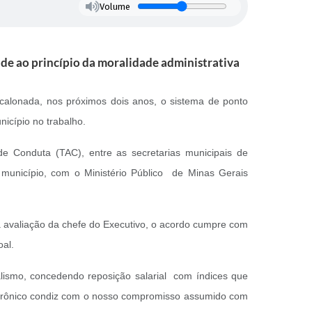
Volume
de ao princípio da moralidade administrativa
calonada, nos próximos dois anos, o sistema de ponto
unicípio no trabalho.
de Conduta (TAC), entre as secretarias municipais de
 município, com o Ministério Público de Minas Gerais
 na avaliação da chefe do Executivo, o acordo cumpre com
oal.
alismo, concedendo reposição salarial com índices que
etrônico condiz com o nosso compromisso assumido com