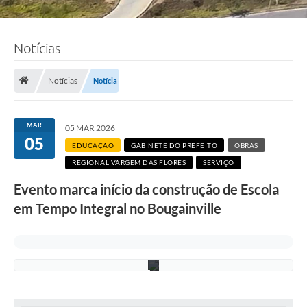
Notícias
F
o
t
Notícias
Notícia
o
:
L
u
MAR
05 MAR 2026
c
05
i
EDUCAÇÃO
GABINETE DO PREFEITO
OBRAS
S
REGIONAL VARGEM DAS FLORES
SERVIÇO
a
l
Evento marca início da construção de Escola
l
u
em Tempo Integral no Bougainville
m
/
P
M
C