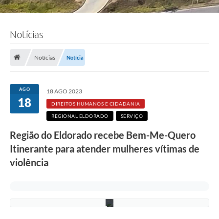
Notícias
F
o
Notícias
Notícia
t
o
:
e
AGO
18 AGO 2023
q
18
u
DIREITOS HUMANOS E CIDADANIA
i
REGIONAL ELDORADO
SERVIÇO
p
e
Região do Eldorado recebe Bem-Me-Quero
S
M
Itinerante para atender mulheres vítimas de
D
H
violência
C
/
P
M
C