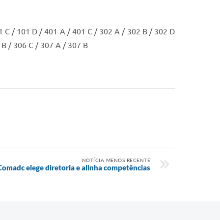
1 C / 101 D / 401 A / 401 C / 302 A / 302 B / 302 D
 B / 306 C / 307 A / 307 B
NOTÍCIA MENOS RECENTE
Comadc elege diretoria e alinha competências