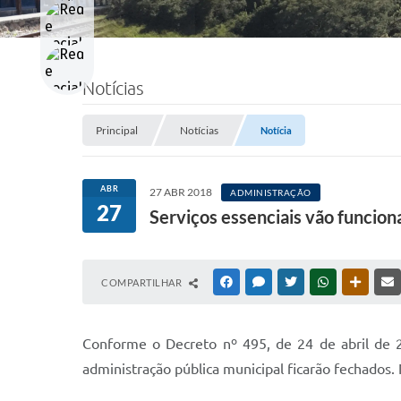
Notícias
Principal
Notícias
Notícia
ABR
27 ABR 2018
ADMINISTRAÇÃO
27
Serviços essenciais vão funcio
COMPARTILHAR
FACEBOOK
MESSENGER
TWITTER
WHATSAPP
OUTRAS
Conforme o Decreto nº 495, de 24 de abril de 2
administração pública municipal ficarão fechados.