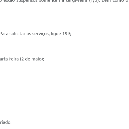
ição estão suspensos somente na terça-feira (1/5), bem como 
ra solicitar os serviços, ligue 199;
rta-feira (2 de maio);
riado.