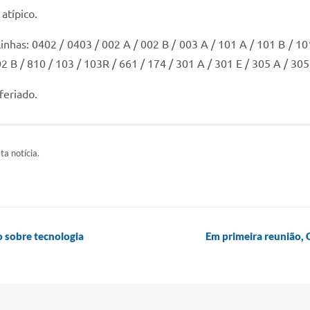
atípico.
inhas: 0402 / 0403 / 002 A / 002 B / 003 A / 101 A / 101 B / 10
02 B / 810 / 103 / 103R / 661 / 174 / 301 A / 301 E / 305 A / 305
feriado.
ta notícia.
o sobre tecnologia
Em primeira reunião, 