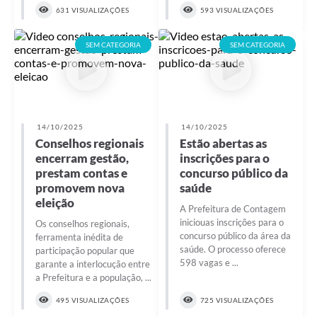
631 VISUALIZAÇÕES
593 VISUALIZAÇÕES
SEM CATEGORIA
SEM CATEGORIA
14/10/2025
14/10/2025
Conselhos regionais
Estão abertas as
encerram gestão,
inscrições para o
prestam contas e
concurso público da
promovem nova
saúde
eleição
A Prefeitura de Contagem
iniciouas inscrições para o
Os conselhos regionais,
concurso público da área da
ferramenta inédita de
saúde. O processo oferece
participação popular que
598 vagas e ...
garante a interlocução entre
a Prefeitura e a população, ...
495 VISUALIZAÇÕES
725 VISUALIZAÇÕES