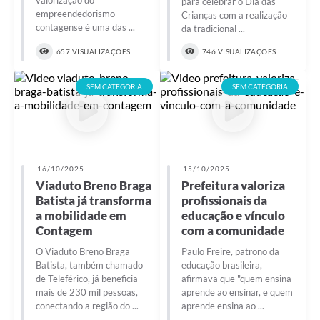
para celebrar o Dia das
empreendedorismo
Crianças com a realização
contagense é uma das ...
da tradicional ...
657 VISUALIZAÇÕES
746 VISUALIZAÇÕES
SEM CATEGORIA
SEM CATEGORIA
16/10/2025
15/10/2025
Viaduto Breno Braga
Prefeitura valoriza
Batista já transforma
profissionais da
a mobilidade em
educação e vínculo
Contagem
com a comunidade
O Viaduto Breno Braga
Paulo Freire, patrono da
Batista, também chamado
educação brasileira,
de Teleférico, já beneficia
afirmava que "quem ensina
mais de 230 mil pessoas,
aprende ao ensinar, e quem
conectando a região do ...
aprende ensina ao ...