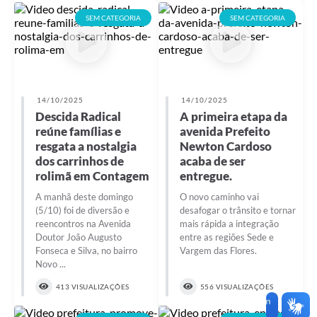
SEM CATEGORIA
SEM CATEGORIA
14/10/2025
14/10/2025
Descida Radical
A primeira etapa da
reúne famílias e
avenida Prefeito
resgata a nostalgia
Newton Cardoso
dos carrinhos de
acaba de ser
rolimã em Contagem
entregue.
A manhã deste domingo
O novo caminho vai
(5/10) foi de diversão e
desafogar o trânsito e tornar
reencontros na Avenida
mais rápida a integração
Doutor João Augusto
entre as regiões Sede e
Fonseca e Silva, no bairro
Vargem das Flores.
Novo ...
413 VISUALIZAÇÕES
556 VISUALIZAÇÕES