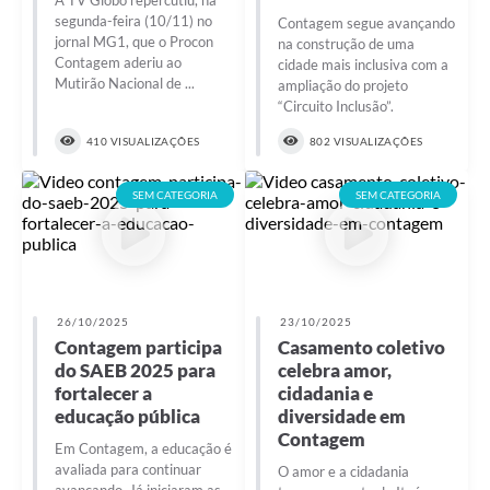
A TV Globo repercutiu, na
segunda-feira (10/11) no
Contagem segue avançando
jornal MG1, que o Procon
na construção de uma
Contagem aderiu ao
cidade mais inclusiva com a
Mutirão Nacional de ...
ampliação do projeto
“Circuito Inclusão”.
410 VISUALIZAÇÕES
802 VISUALIZAÇÕES
SEM CATEGORIA
SEM CATEGORIA
26/10/2025
23/10/2025
Contagem participa
Casamento coletivo
do SAEB 2025 para
celebra amor,
fortalecer a
cidadania e
educação pública
diversidade em
Contagem
Em Contagem, a educação é
avaliada para continuar
O amor e a cidadania
avançando. Já iniciaram as