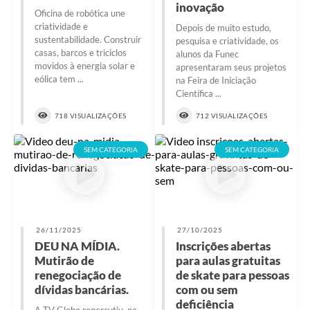
inovação
Oficina de robótica une
criatividade e
Depois de muito estudo,
sustentabilidade. Construir
pesquisa e criatividade, os
casas, barcos e triciclos
alunos da Funec
movidos à energia solar e
apresentaram seus projetos
eólica tem ...
na Feira de Iniciação
Científica ...
718 VISUALIZAÇÕES
712 VISUALIZAÇÕES
SEM CATEGORIA
SEM CATEGORIA
26/11/2025
27/10/2025
DEU NA MÍDIA.
Inscrições abertas
Mutirão de
para aulas gratuitas
renegociação de
de skate para pessoas
dívidas bancárias.
com ou sem
deficiência