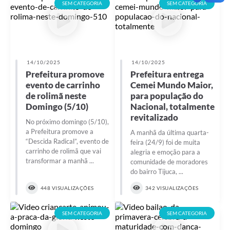
SEM CATEGORIA
SEM CATEGORIA
14/10/2025
14/10/2025
Prefeitura promove
Prefeitura entrega
evento de carrinho
Cemei Mundo Maior,
de rolimã neste
para população do
Domingo (5/10)
Nacional, totalmente
revitalizado
No próximo domingo (5/10),
a Prefeitura promove a
A manhã da última quarta-
“Descida Radical”, evento de
feira (24/9) foi de muita
carrinho de rolimã que vai
alegria e emoção para a
transformar a manhã ...
comunidade de moradores
do bairro Tijuca, ...
448 VISUALIZAÇÕES
342 VISUALIZAÇÕES
SEM CATEGORIA
SEM CATEGORIA