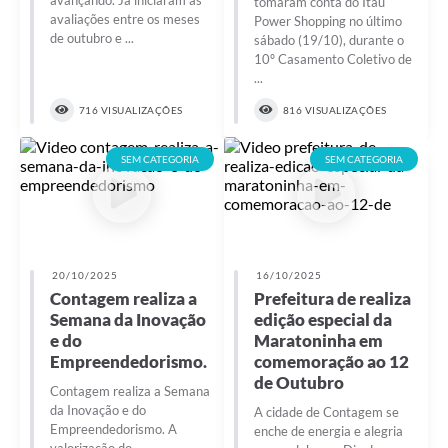
tomaram conta do Itaú
avaliações entre os meses
Power Shopping no último
de outubro e ...
sábado (19/10), durante o
10º Casamento Coletivo de
...
716 VISUALIZAÇÕES
816 VISUALIZAÇÕES
SEM CATEGORIA
SEM CATEGORIA
20/10/2025
16/10/2025
Contagem realiza a
Prefeitura de realiza
Semana da Inovação
edição especial da
e do
Maratoninha em
Empreendedorismo.
comemoração ao 12
de Outubro
Contagem realiza a Semana
da Inovação e do
A cidade de Contagem se
Empreendedorismo. A
enche de energia e alegria
valorização do