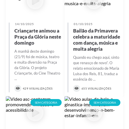
14/10/2025
01/10/2025
Criançarte animou a
Bailão da Primavera
Praça da Glória neste
celebra a maturidade
domingo
com dança, música e
muita alegria
A manhã deste domingo
(21/9) foi de música, teatro
Quando eu chego aqui, sinto
e muita diversão na Praça
que renasço de novo”. O
da Glória. O projeto
relato emocionado de Maria
Criançarte, do Cine Theatro
Luisa dos Reis, 81, traduz a
...
essência do ...
429 VISUALIZAÇÕES
655 VISUALIZAÇÕES
SEM CATEGORIA
SEM CATEGORIA