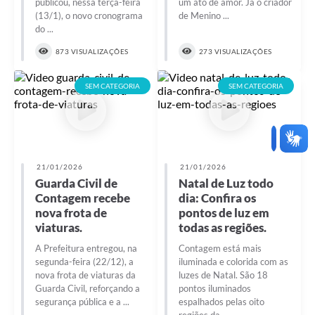
publicou, nessa terça-feira
um ato de amor. Já o criador
(13/1), o novo cronograma
de Menino ...
do ...
873 VISUALIZAÇÕES
273 VISUALIZAÇÕES
SEM CATEGORIA
SEM CATEGORIA
21/01/2026
21/01/2026
Guarda Civil de
Natal de Luz todo
Contagem recebe
dia: Confira os
nova frota de
pontos de luz em
viaturas.
todas as regiões.
A Prefeitura entregou, na
Contagem está mais
segunda-feira (22/12), a
iluminada e colorida com as
nova frota de viaturas da
luzes de Natal. São 18
Guarda Civil, reforçando a
pontos iluminados
segurança pública e a ...
espalhados pelas oito