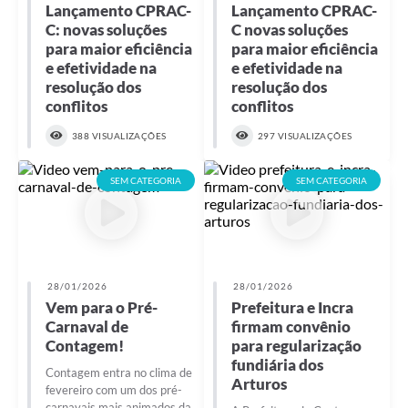
Lançamento CPRAC-
Lançamento CPRAC-
C: novas soluções
C novas soluções
para maior eficiência
para maior eficiência
e efetividade na
e efetividade na
resolução dos
resolução dos
conflitos
conflitos
388 VISUALIZAÇÕES
297 VISUALIZAÇÕES
SEM CATEGORIA
SEM CATEGORIA
28/01/2026
28/01/2026
Vem para o Pré-
Prefeitura e Incra
Carnaval de
firmam convênio
Contagem!
para regularização
fundiária dos
Contagem entra no clima de
Arturos
fevereiro com um dos pré-
carnavais mais animados da