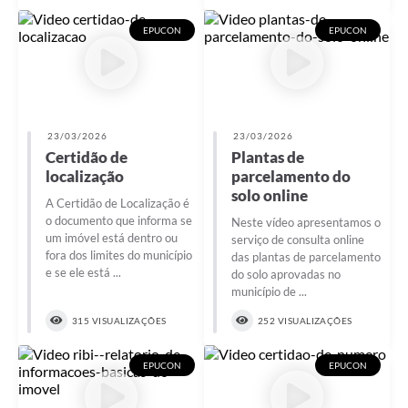
EPUCON
EPUCON
23/03/2026
23/03/2026
Certidão de
Plantas de
localização
parcelamento do
solo online
A Certidão de Localização é
o documento que informa se
Neste vídeo apresentamos o
um imóvel está dentro ou
serviço de consulta online
fora dos limites do município
das plantas de parcelamento
e se ele está ...
do solo aprovadas no
município de ...
315 VISUALIZAÇÕES
252 VISUALIZAÇÕES
EPUCON
EPUCON