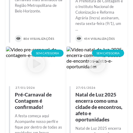
A Prefeitura de Contagem e
Região Metropolitana de
o Instituto Nacional de
Belo Horizonte.
Colonização e Reforma
Agrária (Incra) assinaram,
nesta sexta-feira (9/1), um
...
806 VISUALIZAÇÕES
454 VISUALIZAÇÕES
SEM CATEGORIA
SEM CATEGORIA
27/01/2026
27/01/2026
Pré-Carnaval de
Natal de Luz 2025
Contagem é
encerra como uma
confirmado!
cidade de encontros,
afeto e
A festa começa aqui
oportunidades
Acompanhe nosso perfil e
fique por dentro de todas as
Natal de Luz 2025 encerra
novidades em breve.