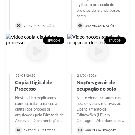
agilizar o protocolo de
projetos de grande porte,
como ...
710 VISUALIZAÇÕES
642 VISUALIZAÇÕES
EPUCON
EPUCON
23/03/2026
23/03/2026
Cópia Digital de
Noções gerais de
Processo
ocupação do solo
Neste vídeo explicamos
Neste vídeo tratamos das
como solicitar uma cópia
noções gerais relativas ao
digital dos processos
Licenciamento de
arquivados pela Diretoria de
Edificações (LE) em
Arquivo e Documentação ...
Contagem. Abordamos os ...
547 VISUALIZAÇÕES
688 VISUALIZAÇÕES