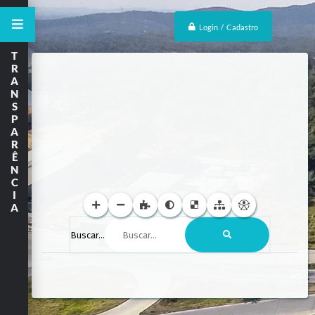
Login / Cadastro
T
R
A
N
S
P
A
R
Ê
N
C
I
A
Buscar...