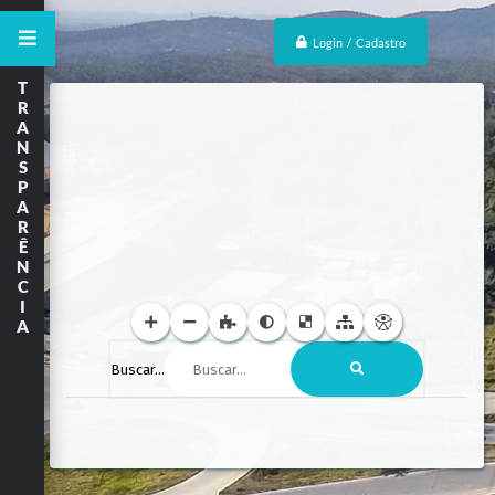
Login / Cadastro
T
R
A
N
S
P
A
R
Ê
N
C
I
A
Buscar...