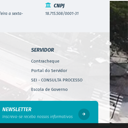
CNPJ
eira a sexta-
18.715.508/0001-31
SERVIDOR
Contracheque
Portal do Servidor
SEI - CONSULTA PROCESSO
Escola de Governo
WebMail
Código de Ética do Servidor
NEWSLETTER
Público
Inscreva-se receba nossos informativos
Perícia Médica