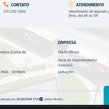
CONTATO
ATENDIMENTO
(31) 3352-5000
Atendimento de segunda-f
feira, das 8h às 17h
EMPRESA
rviços (Carta de
Diário Oficial
Casa do Empreendedor
(Cescon)
Mais - Serviços
Licitações
PARCERIAS
 Pública
Programa 4.Mais - Serviços
rbanos
Promoção, Atração, Eventos
tualizado em:
05/08/2026 17:50
Dados Abertos
e Empreendedorismo
Banco de Alimentos