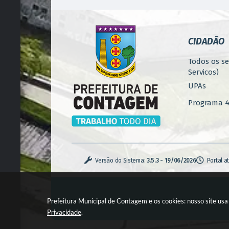
CIDADÃO
Todos os se
Serviços)
UPAs
Programa 4.
Concursos
Iluminação
Serviços U
Versão do Sistema:
3.5.3 - 19/06/2026
Portal a
Zoonoses
Casa de Pa
Prefeitura Municipal de Contagem e os cookies: nosso site us
Monitoram
Privacidade
.
(GeoConta
Poda de Ár