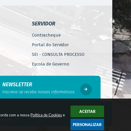
SERVIDOR
Contracheque
Portal do Servidor
SEI - CONSULTA PROCESSO
Escola de Governo
WebMail
Código de Ética do Servidor
NEWSLETTER
Público
Inscreva-se receba nossos informativos
Perícia Médica
Gerência de Segurança do
ACEITAR
Trabalho
ncorda com a nossa
Política de Cookies
e
ologia
PERSONALIZAR