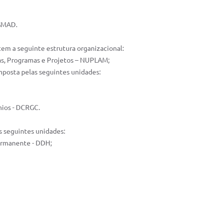
DSMAD.
em a seguinte estrutura organizacional:
as, Programas e Projetos – NUPLAM;
mposta pelas seguintes unidades:
nios - DCRGC.
as seguintes unidades:
ermanente - DDH;