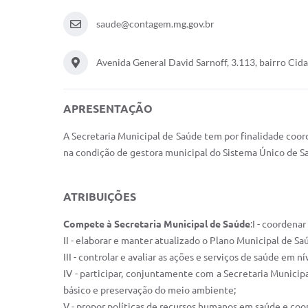
saude@contagem.mg.gov.br
Avenida General David Sarnoff, 3.113, bairro Cid
APRESENTAÇÃO
A Secretaria Municipal de Saúde tem por finalidade coor
na condição de gestora municipal do Sistema Único de Sa
ATRIBUIÇÕES
Compete à Secretaria Municipal de Saúde
:I - coordena
II - elaborar e manter atualizado o Plano Municipal de 
III - controlar e avaliar as ações e serviços de saúde em ní
IV - participar, conjuntamente com a Secretaria Munici
básico e preservação do meio ambiente;
V - propor políticas de recursos humanos em saúde e coo