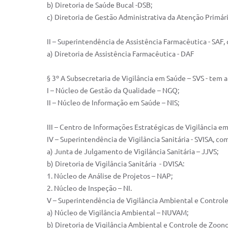
b) Diretoria de Saúde Bucal -DSB;
c) Diretoria de Gestão Administrativa da Atenção Primár
II – Superintendência de Assistência Farmacêutica - SAF
a) Diretoria de Assistência Farmacêutica - DAF
§ 3º A Subsecretaria de Vigilância em Saúde – SVS - tem a
I – Núcleo de Gestão da Qualidade – NGQ;
II – Núcleo de Informação em Saúde – NIS;
III – Centro de Informações Estratégicas de Vigilância e
IV – Superintendência de Vigilância Sanitária - SVISA, c
a) Junta de Julgamento de Vigilância Sanitária – JJVS;
b) Diretoria de Vigilância Sanitária - DVISA:
1. Núcleo de Análise de Projetos – NAP;
2. Núcleo de Inspeção – NI.
V – Superintendência de Vigilância Ambiental e Control
a) Núcleo de Vigilância Ambiental – NUVAM;
b) Diretoria de Vigilância Ambiental e Controle de Zoon