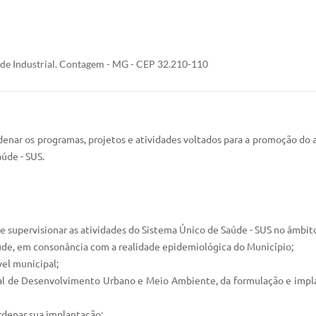
ade Industrial. Contagem - MG - CEP 32.210-110
denar os programas, projetos e atividades voltados para a promoção do
úde - SUS.
r e supervisionar as atividades do Sistema Único de Saúde - SUS no âmbit
Saúde, em consonância com a realidade epidemiológica do Município;
vel municipal;
pal de Desenvolvimento Urbano e Meio Ambiente, da formulação e impl
rdenar sua implantação;