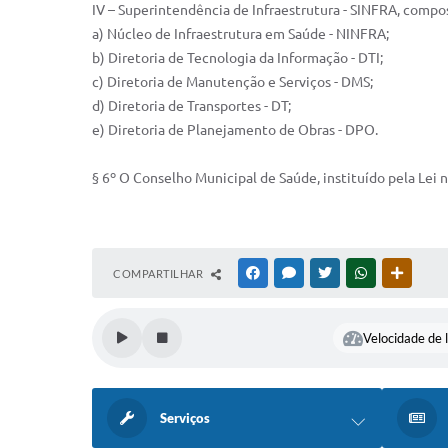
IV – Superintendência de Infraestrutura - SINFRA, compo
a) Núcleo de Infraestrutura em Saúde - NINFRA;
b) Diretoria de Tecnologia da Informação - DTI;
c) Diretoria de Manutenção e Serviços - DMS;
d) Diretoria de Transportes - DT;
e) Diretoria de Planejamento de Obras - DPO.
§ 6º O Conselho Municipal de Saúde, instituído pela Lei nº
COMPARTILHAR
FACEBOOK
MESSENGER
TWITTER
WHATSAPP
OUTRAS
Velocidade de l
Serviços