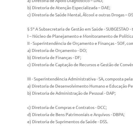
a) Diretoria de Apoio Diagnóstico – DAD;
b) Diretoria de Atenção Especializada – DAE;
c) Diretoria de Saúde Mental, Álcool e outras Drogas – 
§ 5º A Subsecretaria de Gestão em Saúde - SUBGESTAO - t
I – Núcleo de Planejamento e Monitoramento de Polític
II - Superintendência de Orçamento e Finanças - SOF, co
a) Diretoria de Orçamento - DO;
b) Diretoria de Finanças - DF;
c) Diretoria de Captação de Recursos e Gestão de Convê
III - Superintendência Administrativa - SA, composta pel
a) Diretoria de Desenvolvimento Humano e Educação P
b) Diretoria de Administração de Pessoal - DAP;
c) Diretoria de Compras e Contratos - DCC;
d) Diretoria de Bens Patrimoniais e Arquivos - DBPA;
e) Diretoria de Suprimentos da Saúde - DSS.