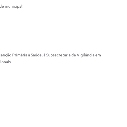
ade municipal;
tenção Primária à Saúde, à Subsecretaria de Vigilância em
ionais.