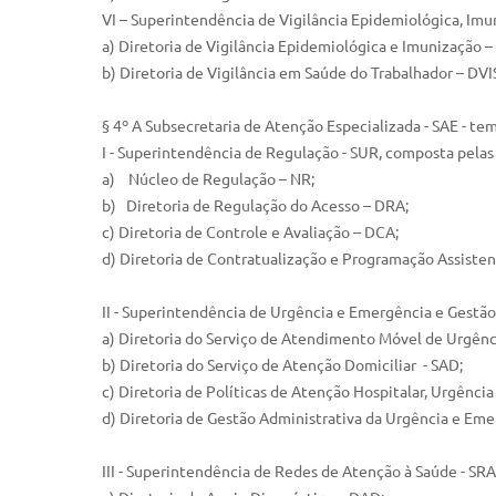
VI – Superintendência de Vigilância Epidemiológica, Imu
a) Diretoria de Vigilância Epidemiológica e Imunização –
b) Diretoria de Vigilância em Saúde do Trabalhador – DVI
§ 4º A Subsecretaria de Atenção Especializada - SAE - te
I - Superintendência de Regulação - SUR, composta pelas
a) Núcleo de Regulação – NR;
b) Diretoria de Regulação do Acesso – DRA;
c) Diretoria de Controle e Avaliação – DCA;
d) Diretoria de Contratualização e Programação Assisten
II - Superintendência de Urgência e Emergência e Gestão
a) Diretoria do Serviço de Atendimento Móvel de Urgên
b) Diretoria do Serviço de Atenção Domiciliar - SAD;
c) Diretoria de Políticas de Atenção Hospitalar, Urgênc
d) Diretoria de Gestão Administrativa da Urgência e Em
III - Superintendência de Redes de Atenção à Saúde - SR