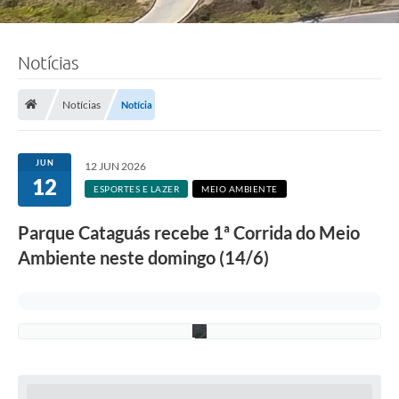
F
Notícias
o
t
o
:
Notícias
Notícia
R
i
c
a
JUN
12 JUN 2026
r
12
d
ESPORTES E LAZER
MEIO AMBIENTE
o
L
Parque Cataguás recebe 1ª Corrida do Meio
i
m
Ambiente neste domingo (14/6)
a
/
P
M
C