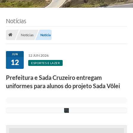
F
Notícias
o
t
o
:
Notícias
Notícia
R
i
c
a
JUN
12 JUN 2026
r
12
d
ESPORTES E LAZER
o
L
Prefeitura e Sada Cruzeiro entregam
i
m
uniformes para alunos do projeto Sada Vôlei
a
/
P
M
C