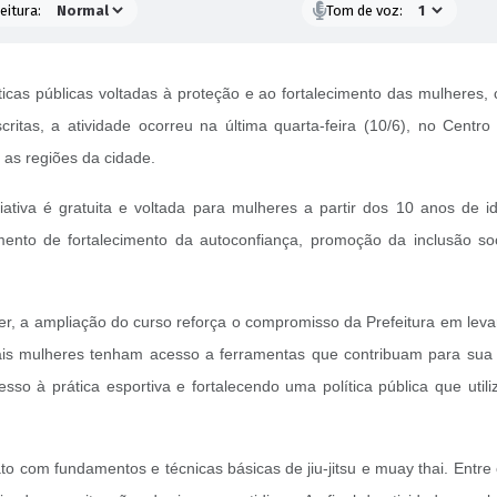
eitura:
Tom de voz:
icas públicas voltadas à proteção e ao fortalecimento das mulheres,
itas, a atividade ocorreu na última quarta-feira (10/6), no Centro
 as regiões da cidade.
iva é gratuita e voltada para mulheres a partir dos 10 anos de id
umento de fortalecimento da autoconfiança, promoção da inclusão so
er, a ampliação do curso reforça o compromisso da Prefeitura em lev
ais mulheres tenham acesso a ferramentas que contribuam para sua 
o à prática esportiva e fortalecendo uma política pública que util
tato com fundamentos e técnicas básicas de jiu-jitsu e muay thai. Entr