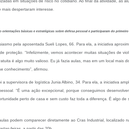
zadas em situações de risco no cotidiano. Ao final da atividade, as al
mais despertaram interesse.
o orientações básicas e estratégicas sobre defesa pessoal e participaram do primeiro 
siasmo pela aposentada Sueli Lopes, 66. Para ela, a iniciativa apro
 proteção. “Infelizmente, vemos acontecer muitas situações de viol
ita é algo muito valioso. Eu já fazia aulas, mas em um local mais dist
se conhecimento”, afirmou.
 supervisora de logística Junia Albino, 34. Para ela, a iniciativa a
pessoal. “É uma ação excepcional, porque conseguimos desenvolver 
oportunidade perto de casa e sem custo faz toda a diferença. É algo d
ulas podem comparecer diretamente ao Cras Industrial, localizado na
tas-feiras, a partir das 20h.