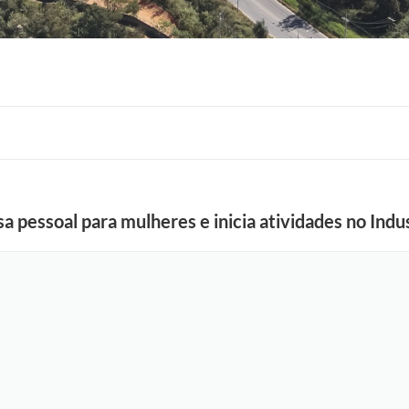
F
o
a pessoal para mulheres e inicia atividades no Indus
t
o
:
R
i
c
a
r
d
o
L
i
m
a