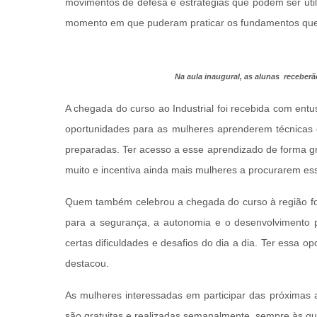
movimentos de defesa e estratégias que podem ser utili
momento em que puderam praticar os fundamentos que 
Na aula inaugural, as alunas receberã
A chegada do curso ao Industrial foi recebida com entu
oportunidades para as mulheres aprenderem técnicas de
preparadas. Ter acesso a esse aprendizado de forma gratu
muito e incentiva ainda mais mulheres a procurarem es
Quem também celebrou a chegada do curso à região foi a
para a segurança, a autonomia e o desenvolvimento 
certas dificuldades e desafios do dia a dia. Ter essa 
destacou.
As mulheres interessadas em participar das próximas a
são gratuitas e realizadas semanalmente, sempre às quar