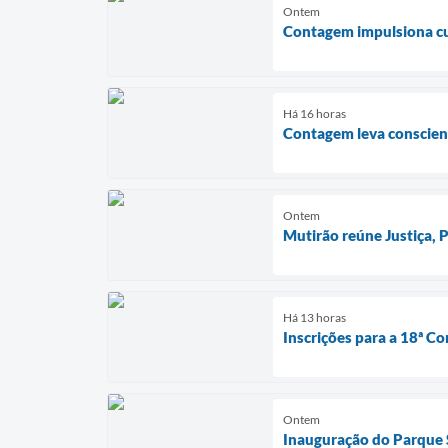
Ontem
Contagem impulsiona cul
Há 16 horas
Contagem leva conscient
Ontem
Mutirão reúne Justiça,
Há 13 horas
Inscrições para a 18ª Co
Ontem
Inauguração do Parque S