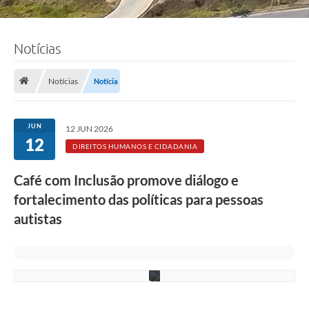
Notícias
F
o
Notícias
Notícia
t
o
:
F
JUN
12 JUN 2026
á
12
b
DIREITOS HUMANOS E CIDADANIA
i
o
Café com Inclusão promove diálogo e
S
i
fortalecimento das políticas para pessoas
l
v
autistas
a
/
P
M
C