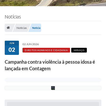
F
Notícias
o
t
o
:
Notícias
Notícia
S
e
l
e
JUN
02 JUN 2026
n
02
a
DIREITOS HUMANOS E CIDADANIA
SERVIÇO
S
o
Campanha contra violência à pessoa idosa é
u
z
lançada em Contagem
a
/
P
M
C