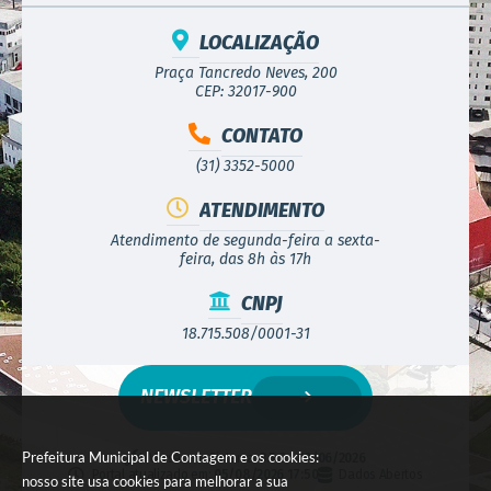
LOCALIZAÇÃO
Praça Tancredo Neves, 200
CEP: 32017-900
CONTATO
(31) 3352-5000
ATENDIMENTO
Atendimento de segunda-feira a sexta-
feira, das 8h às 17h
CNPJ
18.715.508/0001-31
NEWSLETTER
Prefeitura Municipal de Contagem e os cookies:
Versão do Sistema:
3.5.3 - 19/06/2026
Portal atualizado em:
05/08/2026 17:50
Dados Abertos
nosso site usa cookies para melhorar a sua