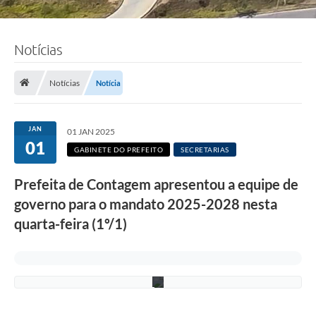
F
Notícias
o
t
o
Notícias
Notícia
:
J
a
n
JAN
01 JAN 2025
i
01
n
GABINETE DO PREFEITO
SECRETARIAS
e
M
Prefeita de Contagem apresentou a equipe de
o
r
governo para o mandato 2025-2028 nesta
a
e
quarta-feira (1º/1)
s
/
P
M
C