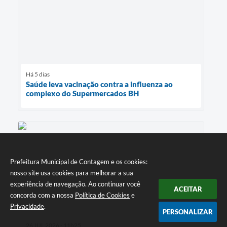
Há 5 dias
Saúde leva vacinação contra a influenza ao
complexo do Supermercados BH
Prefeitura Municipal de Contagem e os cookies:
nosso site usa cookies para melhorar a sua
experiência de navegação. Ao continuar você
ACEITAR
concorda com a nossa
Política de Cookies
e
Privacidade
.
PERSONALIZAR
26 JUL 2026 - 11h25