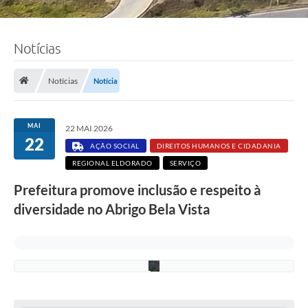
Notícias
F
o
t
o
Notícias
Notícia
:
S
e
l
MAI
22 MAI 2026
e
22
n
AÇÃO SOCIAL
DIREITOS HUMANOS E CIDADANIA
a
REGIONAL ELDORADO
SERVIÇO
S
o
Prefeitura promove inclusão e respeito à
u
z
diversidade no Abrigo Bela Vista
a
/
P
M
C