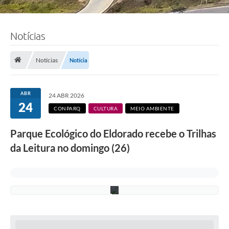
F
Notícias
o
t
o
:
Notícias
Notícia
R
i
c
a
ABR
24 ABR 2026
r
24
d
CONPARQ
CULTURA
MEIO AMBIENTE
o
L
Parque Ecológico do Eldorado recebe o Trilhas
i
m
da Leitura no domingo (26)
a
/
P
M
C