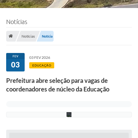
Notícias
F
o
t
o
Notícias
Notícia
:
L
u
c
FEV
03 FEV 2026
i
03
S
EDUCAÇÃO
a
l
Prefeitura abre seleção para vagas de
l
u
coordenadores de núcleo da Educação
m
/
P
M
C