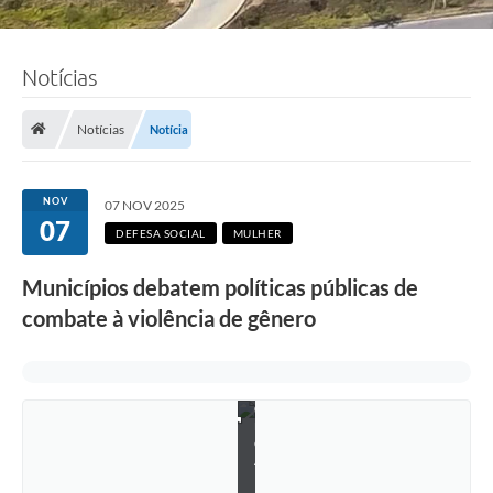
Notícias
Notícias
Notícia
NOV
07 NOV 2025
F
07
o
DEFESA SOCIAL
MULHER
t
o
Municípios debatem políticas públicas de
:
J
combate à violência de gênero
o
ã
o
P
e
d
r
o
A
l