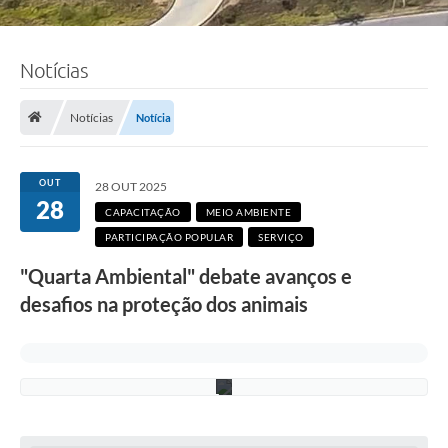
Notícias
F
o
t
o
Notícias
Notícia
:
R
i
c
OUT
28 OUT 2025
a
28
r
CAPACITAÇÃO
MEIO AMBIENTE
d
PARTICIPAÇÃO POPULAR
SERVIÇO
o
L
"Quarta Ambiental" debate avanços e
i
m
desafios na proteção dos animais
a
/
P
M
C