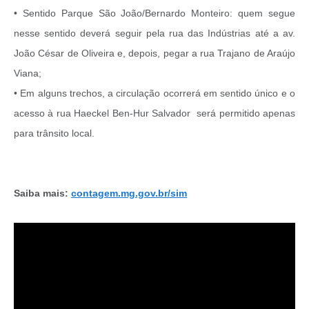
• Sentido Parque São João/Bernardo Monteiro: quem segue
nesse sentido deverá seguir pela rua das Indústrias até a av.
João César de Oliveira e, depois, pegar a rua Trajano de Araújo
Viana;
• Em alguns trechos, a circulação ocorrerá em sentido único e o
acesso à rua Haeckel Ben-Hur Salvador será permitido apenas
para trânsito local.
Saiba mais:
contagem.mg.gov.br/sim