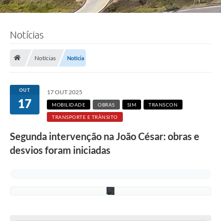
F
Notícias
o
t
o
:
Notícias
Notícia
A
d
e
l
OUT
17 OUT 2025
c
17
i
MOBILIDADE
OBRAS
SIM
TRANSCON
o
TRANSPORTE E TRÂNSITO
R
a
Segunda intervenção na João César: obras e
m
o
desvios foram iniciadas
s
/
P
M
C