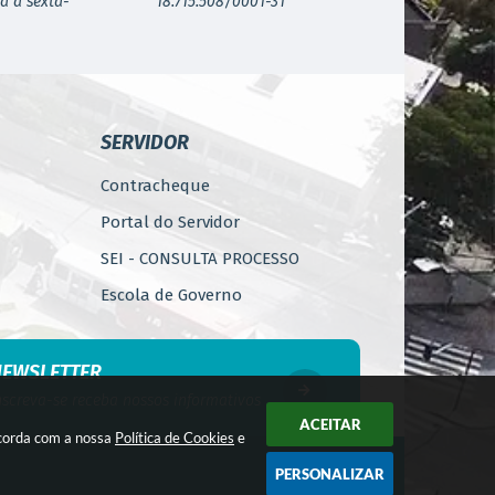
a a sexta-
18.715.508/0001-31
SERVIDOR
Contracheque
Portal do Servidor
SEI - CONSULTA PROCESSO
Escola de Governo
WebMail
Código de Ética do Servidor
NEWSLETTER
Público
nscreva-se receba nossos informativos
Perícia Médica
ACEITAR
ncorda com a nossa
Política de Cookies
e
Gerência de Segurança do
PERSONALIZAR
Trabalho