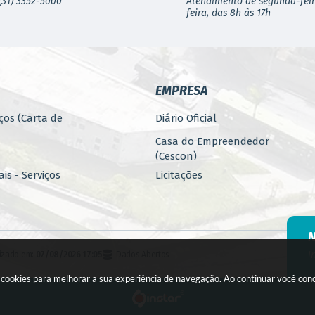
(31) 3352-5000
Atendimento de segunda-feir
feira, das 8h às 17h
EMPRESA
ços (Carta de
Diário Oficial
Casa do Empreendedor
(Cescon)
is - Serviços
Licitações
PARCERIAS
ública
Programa 4.Mais - Serviços
nos
Promoção, Atração, Eventos
I
lizado em:
07/08/2026 17:05
Dados Abertos
e Empreendedorismo
Banco de Alimentos
a cookies para melhorar a sua experiência de navegação. Ao continuar você co
agem
Fiscalização (E-FISC)
to