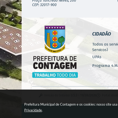
Praça Tancredo Neves, 200
CEP: 32017-900
CIDADÃO
Todos os servi
Serviços)
UPAs
Programa 4.Ma
Concursos
Iluminação P
Serviços Urba
Versão do Sistema:
3.5.3 - 19/06/2026
Portal atua
Zoonoses
Prefeitura Municipal de Contagem e os cookies: nosso site us
Casa de Pass
Privacidade
.
Monitoramen