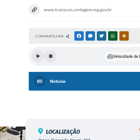
www.transcon.contagem.mg.gov.br
COMPARTILHAR
FACEBOOK
MESSENGER
TWITTER
WHATSAPP
OUTRAS
Velocidade de l
Notícias
LOCALIZAÇÃO