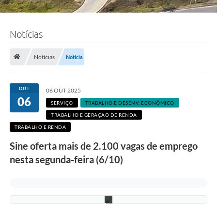
Notícias
Notícias
Notícia
F
o
OUT
06 OUT 2025
t
06
o
SERVIÇO
TRABALHO E DESENV. ECONÔMICO
:
S
TRABALHO E GERAÇÃO DE RENDA
e
TRABALHO E RENDA
l
e
Sine oferta mais de 2.100 vagas de emprego
n
a
nesta segunda-feira (6/10)
S
o
u
z
a