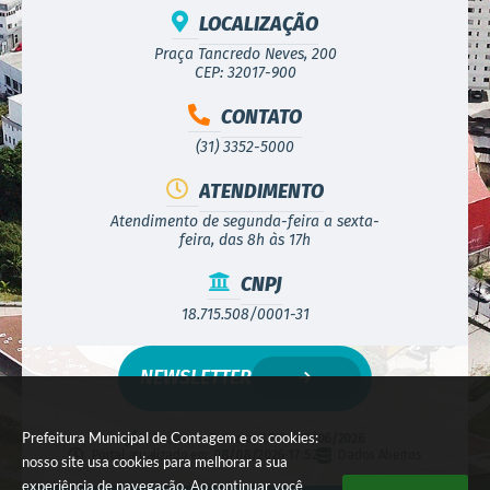
LOCALIZAÇÃO
Praça Tancredo Neves, 200
CEP: 32017-900
CONTATO
(31) 3352-5000
ATENDIMENTO
Atendimento de segunda-feira a sexta-
feira, das 8h às 17h
CNPJ
18.715.508/0001-31
NEWSLETTER
Prefeitura Municipal de Contagem e os cookies:
Versão do Sistema:
3.5.3 - 19/06/2026
Portal atualizado em:
08/08/2026 17:52
Dados Abertos
nosso site usa cookies para melhorar a sua
experiência de navegação. Ao continuar você