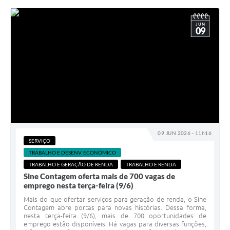
JUN
09
09 JUN 2026 - 11h16
SERVIÇO
TRABALHO E DESENV. ECONÔMICO
TRABALHO E GERAÇÃO DE RENDA
TRABALHO E RENDA
Sine Contagem oferta mais de 700 vagas de
emprego nesta terça-feira (9/6)
Mais do que ofertar serviços para geração de renda, o Sine
Contagem abre portas para novas histórias. Dessa forma,
nesta terça-feira (9/6), mais de 700 oportunidades de
emprego estão disponíveis. Há vagas para diversas funções,