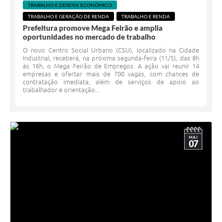
TRABALHO E DESENV. ECONÔMICO
TRABALHO E GERAÇÃO DE RENDA
TRABALHO E RENDA
Prefeitura promove Mega Feirão e amplia
oportunidades no mercado de trabalho
O novo Centro Social Urbano (CSU), localizado na Cidade
Industrial, receberá, na próxima segunda-feira (11/5), das 8h
às 16h, o Mega Feirão de Empregos. A ação vai reunir 14
empresas e ofertar mais de 700 vagas, com chances de
contratação imediata, além de serviços de apoio ao
trabalhador e orientação...
MAI
07