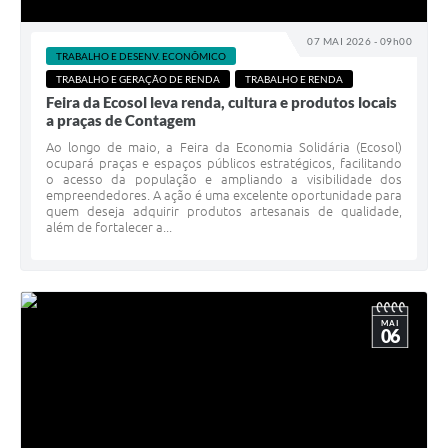
07 MAI 2026 - 09h00
TRABALHO E DESENV. ECONÔMICO
TRABALHO E GERAÇÃO DE RENDA
TRABALHO E RENDA
Feira da Ecosol leva renda, cultura e produtos locais
a praças de Contagem
Ao longo de maio, a Feira da Economia Solidária (Ecosol)
ocupará praças e espaços públicos estratégicos, facilitando
o acesso da população e ampliando a visibilidade dos
empreendedores. A ação é uma excelente oportunidade para
quem deseja adquirir produtos artesanais de qualidade,
além de fortalecer a...
MAI
06