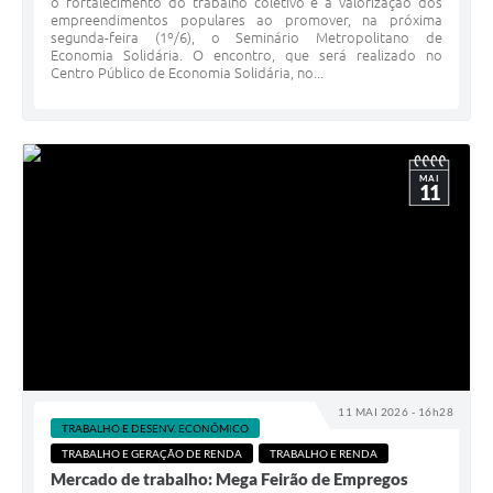
o fortalecimento do trabalho coletivo e a valorização dos
empreendimentos populares ao promover, na próxima
segunda-feira (1º/6), o Seminário Metropolitano de
Economia Solidária. O encontro, que será realizado no
Centro Público de Economia Solidária, no...
MAI
11
11 MAI 2026 - 16h28
TRABALHO E DESENV. ECONÔMICO
TRABALHO E GERAÇÃO DE RENDA
TRABALHO E RENDA
Mercado de trabalho: Mega Feirão de Empregos