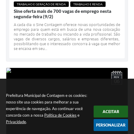
TRABALHO E GERAÇÃO DE RENDA
TRABALHO E RENDA
Sine oferta mais de 700 vagas de emprego nesta
segunda-feira (9/2)
A cada dia o Sine Contagem oferece novas oportunidades de
emprego para quem está em busca de uma nova colocação
no mercado de trabalho ou iniciando a vida profissional. São
vagas de diversos cargos, salários e empresas diferentes,
possibilitando que o interessado concorra à vaga que melhor
se encaixa em seu...
FEV
06
Prefeitura Municipal de Contagem e os cookies:
nosso site usa cookies para melhorar a sua
experiência de navegação. Ao continuar você
ACEITAR
concorda com a nossa
Política de Cookies
e
Privacidade
.
PERSONALIZAR