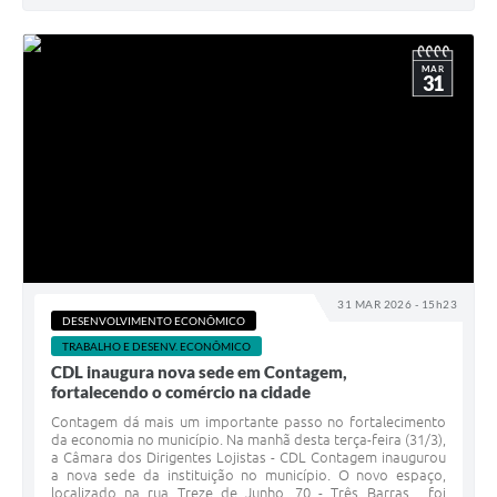
MAR
31
31 MAR 2026 - 15h23
DESENVOLVIMENTO ECONÔMICO
TRABALHO E DESENV. ECONÔMICO
CDL inaugura nova sede em Contagem,
fortalecendo o comércio na cidade
Contagem dá mais um importante passo no fortalecimento
da economia no município. Na manhã desta terça-feira (31/3),
a Câmara dos Dirigentes Lojistas - CDL Contagem inaugurou
a nova sede da instituição no município. O novo espaço,
localizado na rua Treze de Junho, 70 - Três Barras, foi