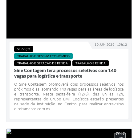
10 JUN 2026 - 15h12
SERVIÇO
TRABALHO E DESENV. ECONÔMICO
TRABALHO E GERAÇÃO DE RENDA
TRABALHO E RENDA
Sine Contagem terá processos seletivos com 140
vagas para logística e transporte
O Sine Contagem promoverá dois processos seletivos nos
próximos dias, somando 140 vagas para as áreas de logística
e transporte. Nesta sexta-feira (12/6), das 8h às 12h,
representantes do Grupo EMF Logística estarão presentes
na sede da instituição, no Centro, para realizar entrevistas
diretamente com os...