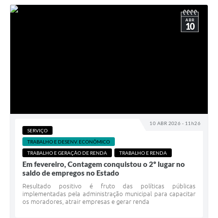
ABR
10
10 ABR 2026 - 11h26
SERVIÇO
TRABALHO E DESENV. ECONÔMICO
TRABALHO E GERAÇÃO DE RENDA
TRABALHO E RENDA
Em fevereiro, Contagem conquistou o 2º lugar no
saldo de empregos no Estado
Resultado positivo é fruto das políticas públicas
implementadas pela administração municipal para capacitar
os moradores, atrair empresas e gerar renda