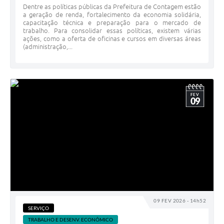
Dentre as políticas públicas da Prefeitura de Contagem estão
a geração de renda, fortalecimento da economia solidária,
capacitação técnica e preparação para o mercado de
trabalho. Para consolidar essas políticas, existem várias
ações, como a oferta de oficinas e cursos em diversas áreas
(administração,...
FEV
09
09 FEV 2026 - 14h52
SERVIÇO
TRABALHO E DESENV. ECONÔMICO