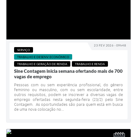
23 FEV 2026 - 09h48
SERVIÇO
TRABALHO E DESENV. ECONÔMICO
TRABALHO E GERAÇÃO DE RENDA
TRABALHO E RENDA
Sine Contagem inicia semana ofertando mais de 700
vagas de emprego
Pessoas com ou sem experiência profissional, do gênero
feminino ou masculino, com ou sem escolaridade, entre
outros requisitos, podem se inscrever a diversas vagas de
emprego ofertadas nesta segunda-feira (23/2) pelo Sine
Contagem. As oportunidades são para quem está em busca
de uma nova colocação no...