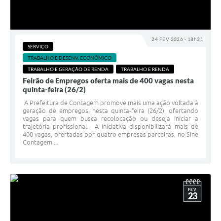
24 FEV 2026 - 18h31
SERVIÇO
TRABALHO E DESENV. ECONÔMICO
TRABALHO E GERAÇÃO DE RENDA
TRABALHO E RENDA
Feirão de Empregos oferta mais de 400 vagas nesta
quinta-feira (26/2)
​A Prefeitura de Contagem promove mais uma ação voltada à
geração de empregos, nesta quinta-feira (26/2), ofertando
vagas para quem busca recolocação ou deseja iniciar a
trajetória profissional. A iniciativa disponibilizará mais de
400 vagas, ofertadas por quatro empresas parceiras, no Sine
Contagem,...
FEV
23