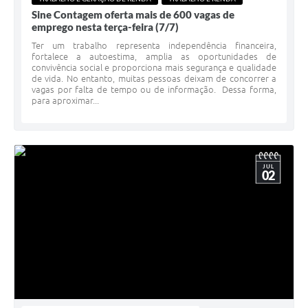
Sine Contagem oferta mais de 600 vagas de
emprego nesta terça-feira (7/7)
Ter um trabalho representa independência financeira,
fortalece a autoestima, amplia as oportunidades de
convivência social e proporciona mais segurança e qualidade
de vida. No entanto, muitas pessoas deixam de concorrer a
vagas por falta de tempo ou de informação. Dessa forma,
para aproximar...
JUL
02