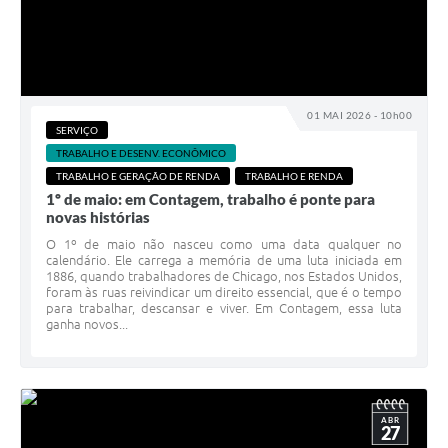
01 MAI 2026 - 10h00
SERVIÇO
TRABALHO E DESENV. ECONÔMICO
TRABALHO E GERAÇÃO DE RENDA
TRABALHO E RENDA
1º de maio: em Contagem, trabalho é ponte para
novas histórias
O 1º de maio não nasceu como uma data qualquer no
calendário. Ele carrega a memória de uma luta iniciada em
1886, quando trabalhadores de Chicago, nos Estados Unidos,
foram às ruas reivindicar um direito essencial, que é o tempo
para trabalhar, descansar e viver. Em Contagem, essa luta
ganha novos...
ABR
27