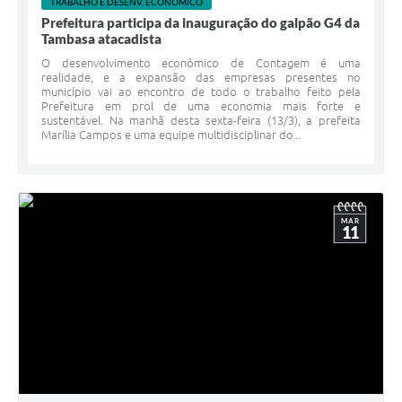
TRABALHO E DESENV. ECONÔMICO
Prefeitura participa da inauguração do galpão G4 da
Tambasa atacadista
O desenvolvimento econômico de Contagem é uma
realidade, e a expansão das empresas presentes no
município vai ao encontro de todo o trabalho feito pela
Prefeitura em prol de uma economia mais forte e
sustentável. Na manhã desta sexta-feira (13/3), a prefeita
Marília Campos e uma equipe multidisciplinar do...
MAR
11