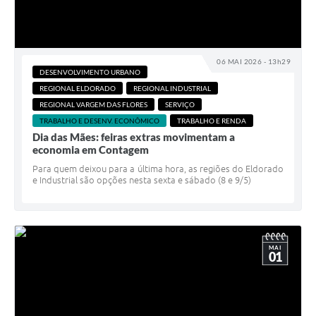
06 MAI 2026 - 13h29
DESENVOLVIMENTO URBANO
REGIONAL ELDORADO
REGIONAL INDUSTRIAL
REGIONAL VARGEM DAS FLORES
SERVIÇO
TRABALHO E DESENV. ECONÔMICO
TRABALHO E RENDA
Dia das Mães: feiras extras movimentam a
economia em Contagem
Para quem deixou para a última hora, as regiões do Eldorado
e Industrial são opções nesta sexta e sábado (8 e 9/5)
MAI
01