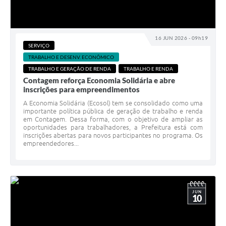
16 JUN 2026 - 09h19
SERVIÇO
TRABALHO E DESENV. ECONÔMICO
TRABALHO E GERAÇÃO DE RENDA
TRABALHO E RENDA
Contagem reforça Economia Solidária e abre
inscrições para empreendimentos
A Economia Solidária (Ecosol) tem se consolidado como uma
importante política pública de geração de trabalho e renda
em Contagem. Dessa forma, com o objetivo de ampliar as
oportunidades para trabalhadores, a Prefeitura está com
inscrições abertas para novos participantes no programa. Os
empreendedores...
JUN
10