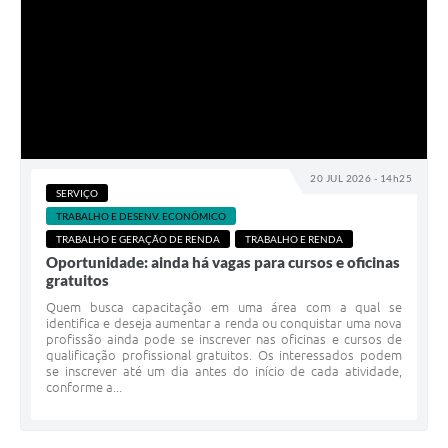
20 JUL 2026 - 14h25
SERVIÇO
TRABALHO E DESENV. ECONÔMICO
TRABALHO E GERAÇÃO DE RENDA
TRABALHO E RENDA
Oportunidade: ainda há vagas para cursos e oficinas
gratuitos
Quem busca capacitação em uma área com a qual se
identifica e deseja aumentar a renda ou conquistar uma nova
profissão ainda pode se inscrever nas oficinas e cursos de
qualificação profissional gratuitos. Os interessados podem
se inscrever até um dia antes do início de cada atividade,
conforme a...