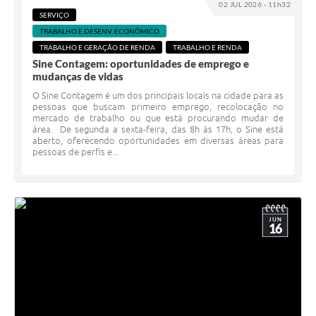
02 JUL 2026 - 11h32
SERVIÇO
TRABALHO E DESENV. ECONÔMICO
TRABALHO E GERAÇÃO DE RENDA
TRABALHO E RENDA
Sine Contagem: oportunidades de emprego e
mudanças de vidas
O Sine Contagem é um dos principais locais na cidade para as
pessoas que buscam primeiro emprego, recolocação no
mercado de trabalho ou que está procurando mudar de
área. De segunda a sexta-feira, das 8h às 17h, o Sine está
aberto, oferecendo oportunidades em diversas áreas para
pessoas de perfis e...
JUN
16