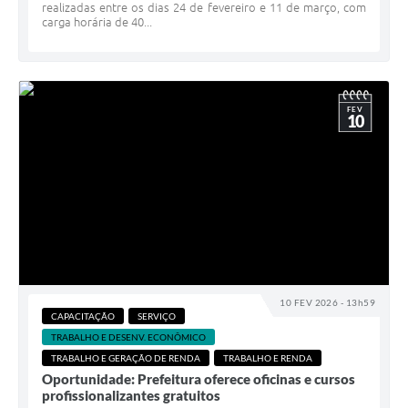
realizadas entre os dias 24 de fevereiro e 11 de março, com
carga horária de 40...
FEV
10
10 FEV 2026 - 13h59
CAPACITAÇÃO
SERVIÇO
TRABALHO E DESENV. ECONÔMICO
TRABALHO E GERAÇÃO DE RENDA
TRABALHO E RENDA
Oportunidade: Prefeitura oferece oficinas e cursos
profissionalizantes gratuitos