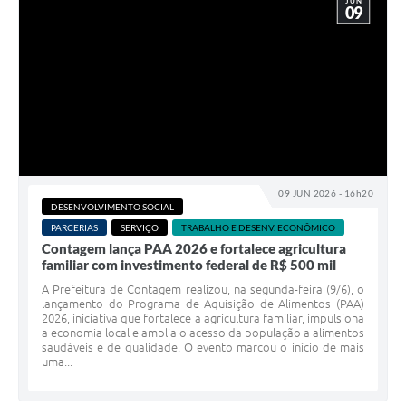
JUN
09
09 JUN 2026 - 16h20
DESENVOLVIMENTO SOCIAL
PARCERIAS
SERVIÇO
TRABALHO E DESENV. ECONÔMICO
Contagem lança PAA 2026 e fortalece agricultura
familiar com investimento federal de R$ 500 mil
A Prefeitura de Contagem realizou, na segunda-feira (9/6), o
lançamento do Programa de Aquisição de Alimentos (PAA)
2026, iniciativa que fortalece a agricultura familiar, impulsiona
a economia local e amplia o acesso da população a alimentos
saudáveis e de qualidade. O evento marcou o início de mais
uma...