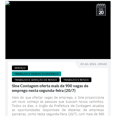
JUL
20
20 JUL 2026 - 09h40
SERVIÇO
TRABALHO E DESENV. ECONÔMICO
TRABALHO E GERAÇÃO DE RENDA
TRABALHO E RENDA
Sine Contagem oferta mais de 900 vagas de
emprego nesta segunda-feira (20/7)
Mais do que ofertar vagas de emprego, o Sine proporciona
um novo começo às pessoas que buscam novos caminhos.
Todos os dias, o órgão da Prefeitura de Contagem atualiza
as oportunidades disponíveis de dezenas de empresas
parceiras, como nesta segunda-feira (20/7), com mais de 900