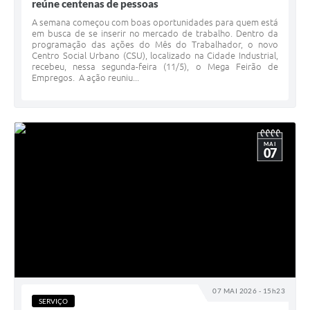
reúne centenas de pessoas
A semana começou com boas oportunidades para quem está
em busca de se inserir no mercado de trabalho. Dentro da
programação das ações do Mês do Trabalhador, o novo
Centro Social Urbano (CSU), localizado na Cidade Industrial,
recebeu, nessa segunda-feira (11/5), o Mega Feirão de
Empregos. A ação reuniu...
MAI
07
07 MAI 2026 - 15h23
SERVIÇO