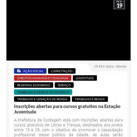
FEV
19
19 FEV 2026 - 09h46
AÇÃO SOCIAL
CAPACITAÇÃO
DIREITOS HUMANOS E CIDADANIA
JUVENTUDE
REGIONAL ELDORADO
SERVIÇO
TRABALHO E DESENV. ECONÔMICO
TRABALHO E GERAÇÃO DE RENDA
TRABALHO E RENDA
Inscrições abertas para cursos gratuitos na Estação
Juventude
A Prefeitura de Contagem está com inscrições abertas para
cursos gratuitos de Libras e Tranças, destinados aos jovens
entre 15 e 29, com o objetivo de promover a capacitação
profissional desse público da cidade. As aulas serão