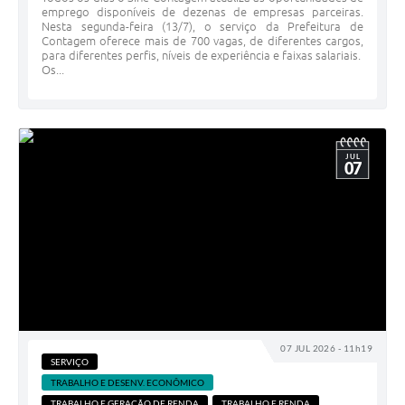
emprego disponíveis de dezenas de empresas parceiras.
Nesta segunda-feira (13/7), o serviço da Prefeitura de
Contagem oferece mais de 700 vagas, de diferentes cargos,
para diferentes perfis, níveis de experiência e faixas salariais.
Os...
JUL
07
07 JUL 2026 - 11h19
SERVIÇO
TRABALHO E DESENV. ECONÔMICO
TRABALHO E GERAÇÃO DE RENDA
TRABALHO E RENDA