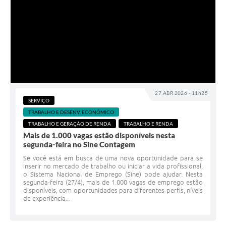
27 ABR 2026 - 11h25
SERVIÇO
TRABALHO E DESENV. ECONÔMICO
TRABALHO E GERAÇÃO DE RENDA
TRABALHO E RENDA
Mais de 1.000 vagas estão disponíveis nesta
segunda-feira no Sine Contagem
Se você está em busca de uma nova oportunidade para se
inserir no mercado de trabalho ou iniciar a vida profissional,
o Sistema Nacional de Emprego (Sine) pode ajudar. Nesta
segunda-feira (27/4), mais de 1.000 vagas de emprego estão
disponíveis, com oportunidades para diferentes perfis, níveis
de experiência...