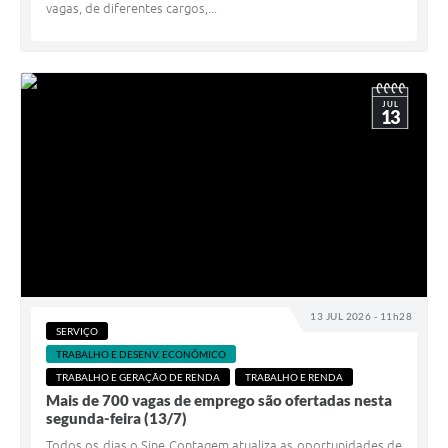
vagas, de diferentes cargos,...
JUL
13
13 JUL 2026 - 11h28
SERVIÇO
TRABALHO E DESENV. ECONÔMICO
TRABALHO E GERAÇÃO DE RENDA
TRABALHO E RENDA
Mais de 700 vagas de emprego são ofertadas nesta
segunda-feira (13/7)
Todos os dias o Sine Contagem atualiza as oportunidades de