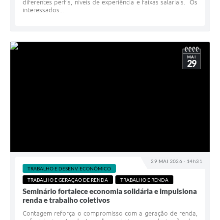
diferentes perfis, níveis de experiência e faixas salariais. Os
interessados...
MAI
29
29 MAI 2026 - 14h31
TRABALHO E DESENV. ECONÔMICO
TRABALHO E GERAÇÃO DE RENDA
TRABALHO E RENDA
Seminário fortalece economia solidária e impulsiona
renda e trabalho coletivos
Contagem reforça o compromisso com a geração de renda,