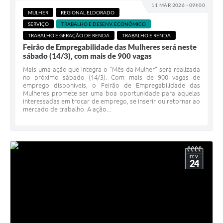
11 MAR 2026 - 09h00
MULHER
REGIONAL ELDORADO
SERVIÇO
TRABALHO E DESENV. ECONÔMICO
TRABALHO E GERAÇÃO DE RENDA
TRABALHO E RENDA
Feirão de Empregabilidade das Mulheres será neste
sábado (14/3), com mais de 900 vagas
Mais uma ação que integra o “Mês da Mulher” será realizada
no próximo sábado (14/3). Com mais de 900 vagas de
emprego disponíveis, o Feirão de Empregabilidade das
Mulheres promete ser uma boa oportunidade para aquelas
interessadas em trocar de emprego, se inserir ou retornar ao
mercado de trabalho. A ação...
FEV
24