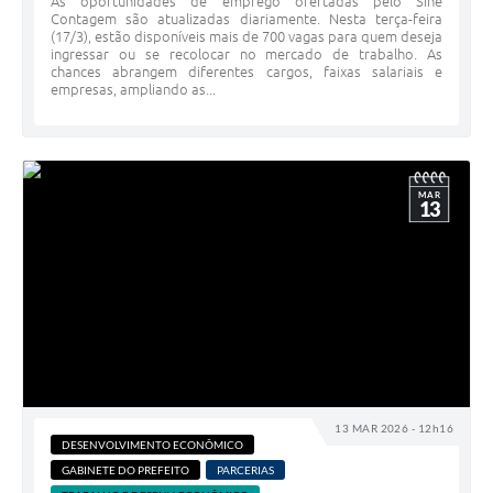
As oportunidades de emprego ofertadas pelo Sine
Contagem são atualizadas diariamente. Nesta terça-feira
(17/3), estão disponíveis mais de 700 vagas para quem deseja
ingressar ou se recolocar no mercado de trabalho. As
chances abrangem diferentes cargos, faixas salariais e
empresas, ampliando as...
MAR
13
13 MAR 2026 - 12h16
DESENVOLVIMENTO ECONÔMICO
GABINETE DO PREFEITO
PARCERIAS