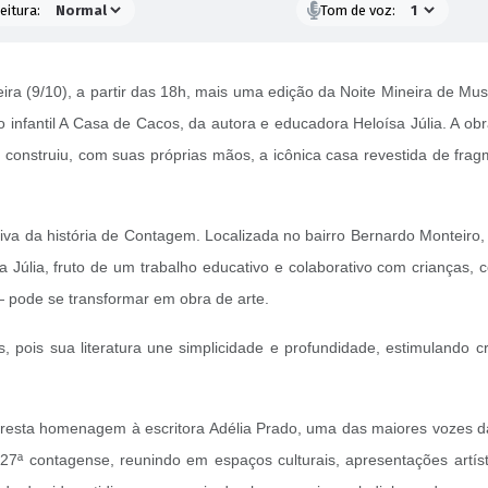
eitura:
Tom de voz:
ra (9/10), a partir das 18h, mais uma edição da Noite Mineira de Mus
 infantil A Casa de Cacos, da autora e educadora Heloísa Júlia. A obra
que construiu, com suas próprias mãos, a icônica casa revestida de f
 da história de Contagem. Localizada no bairro Bernardo Monteiro, el
sa Júlia, fruto de um trabalho educativo e colaborativo com crianças
 pode se transformar em obra de arte.
 pois sua literatura une simplicidade e profundidade, estimulando cri
presta homenagem à escritora Adélia Prado, uma das maiores vozes da 
e 27ª contagense, reunindo em espaços culturais, apresentações artí