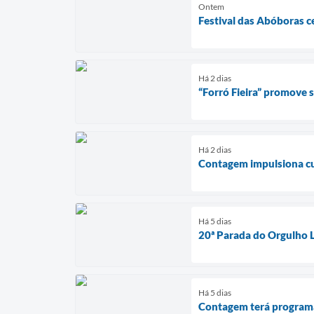
Ontem
Festival das Abóboras c
Há 2 dias
“Forró Fieira” promove
Há 2 dias
Contagem impulsiona cul
Há 5 dias
20ª Parada do Orgulho 
Há 5 dias
Contagem terá programaç