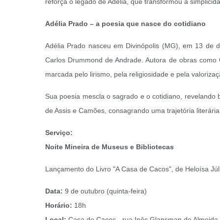
reforça o legado de Adélia, que transformou a simplicid
Adélia Prado – a poesia que nasce do cotidiano
Adélia Prado nasceu em Divinópolis (MG), em 13 de dez
Carlos Drummond de Andrade. Autora de obras como O 
marcada pelo lirismo, pela religiosidade e pela valoriza
Sua poesia mescla o sagrado e o cotidiano, revelando
de Assis e Camões, consagrando uma trajetória literári
Serviço:
Noite Mineira de Museus e Bibliotecas
Lançamento do Livro "A Casa de Cacos", de Heloísa Jú
Data:
9 de outubro (quinta-feira)
Horário:
18h
Local:
Casa de Cacos - rua Inês Glansman de Almeida