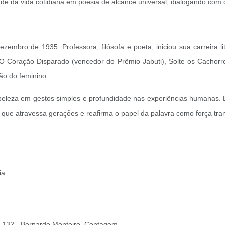
ade da vida cotidiana em poesia de alcance universal, dialogando com 
embro de 1935. Professora, filósofa e poeta, iniciou sua carreira l
Coração Disparado (vencedor do Prêmio Jabuti), Solte os Cachorros 
ção do feminino.
 beleza em gestos simples e profundidade nas experiências humanas.
a que atravessa gerações e reafirma o papel da palavra como força tr
lia
, 132 - Bernardo Monteiro, Contagem