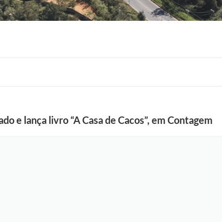
ado e lança livro “A Casa de Cacos”, em Contagem
F
o
t
o
:
J
a
n
i
n
e
M
o