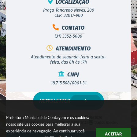
LOCALIZAÇÃO
Praça Tancredo Neves, 200
CEP: 32017-900
CONTATO
(31) 3352-5000
ATENDIMENTO
Atendimento de segunda-feira a sexta-
feira, das 8h às 17h
CNPJ
18.715.508/0001-31
NEWSLETTER
Prefeitura Municipal de Contagem e os cookies:
Versão do Sistema:
3.5.3 - 19/06/2026
Portal atualizado em:
06/08/2026 17:24
Dados Abertos
nosso site usa cookies para melhorar a sua
experiência de navegação. Ao continuar você
ACEITAR