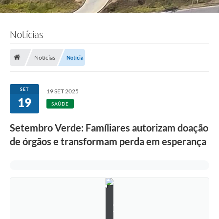
Notícias
Notícias
Notícia
SET
19 SET 2025
19
SAÚDE
Setembro Verde: Famíliares autorizam doação
de órgãos e transformam perda em esperança
F
o
t