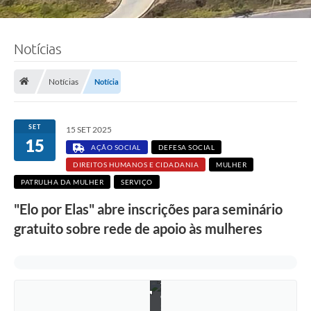
Notícias
Notícias
Notícia
SET
15 SET 2025
15
AÇÃO SOCIAL
DEFESA SOCIAL
DIREITOS HUMANOS E CIDADANIA
MULHER
PATRULHA DA MULHER
SERVIÇO
"Elo por Elas" abre inscrições para seminário
gratuito sobre rede de apoio às mulheres
F
o
t
o
: