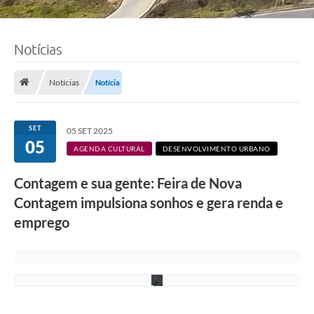
Notícias
F
o
t
Notícias
Notícia
o
s
:
L
SET
05 SET 2025
u
05
c
AGENDA CULTURAL
DESENVOLVIMENTO URBANO
i
S
Contagem e sua gente: Feira de Nova
a
l
Contagem impulsiona sonhos e gera renda e
l
u
emprego
m
/
P
M
C