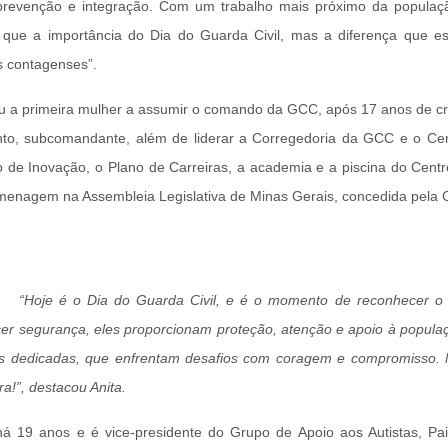
prevenção e integração. Com um trabalho mais próximo da populaç
 que a importância do Dia do Guarda Civil, mas a diferença que es
s contagenses”.
u a primeira mulher a assumir o comando da GCC, após 17 anos de cri
to, subcomandante, além de liderar a Corregedoria da GCC e o 
 de Inovação, o Plano de Carreiras, a academia e a piscina do Cent
enagem na Assembleia Legislativa de Minas Gerais, concedida pela 
“Hoje é o Dia do Guarda Civil, e é o momento de reconhecer o t
er segurança, eles proporcionam proteção, atenção e apoio à populaçã
as dedicadas, que enfrentam desafios com coragem e compromisso. N
a!”, destacou Anita.
 há 19 anos e é vice-presidente do Grupo de Apoio aos Autistas, Pa