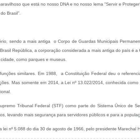
ilhoso que está no nosso DNA e no nosso lema "Servir e Proteger". T
o Brasil”.
pério, sendo a mais antiga o Corpo de Guardas Municipais Permanent
 no Brasil República, a corporação considerada a mais antiga do país é 
a cidade, como parques e museus.
 funções similares. Em 1988, a Constituição Federal deu o referenci
lações. Mas somente em 2014, a Lei nº 13.022/2014, conhecida como 
cional.
Supremo Tribunal Federal (STF) como parte do Sistema Único de Se
mos, levando mais segurança para servidores públicos e para a popula
 da lei nº 5.088 do dia 30 de agosto de 1966, pelo presidente Marecha