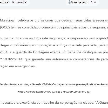
eitura:
Tom de voz:
unicipal, celebra os profissionais que dedicam suas vidas à seguran
(GCC) tem se consolidado como um dos principais eixos da segurança
 público e no apoio às forças de segurança, a corporação vem expandi
eger o patrimônio, a corporação é a força que zela pela vida, pela 
004, a a guarda de Contagem exerce um papel de destaque na prote
 nº 13.022/2014, que garante sua autonomia e competências de prote
eração em emergências.
lar, Ambiental e outras, a Guarda Civil de Contagem atua na prevenção de ocorrênci
Fotos Adelcio Ramos/PMC (1 e 2) e Ricardo Lima/PMC (3)
a, ressaltou a excelência do trabalho da corporação na cidade. “A Gu