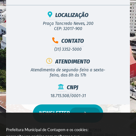
LOCALIZAÇÃO
Praça Tancredo Neves, 200
CEP: 32017-900
CONTATO
(31) 3352-5000
ATENDIMENTO
Atendimento de segunda-feira a sexta-
feira, das 8h às 17h
CNPJ
18.715.508/0001-31
NEWSLETTER
Prefeitura Municipal de Contagem e os cookies:
Versão do Sistema:
3.5.3 - 19/06/2026
Portal atualizado em:
06/08/2026 11:08
Dados Abertos