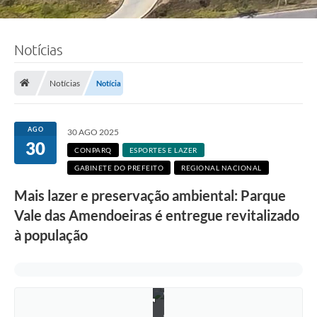
Notícias
Notícias
Notícia
AGO
30 AGO 2025
30
CONPARQ
ESPORTES E LAZER
GABINETE DO PREFEITO
REGIONAL NACIONAL
Mais lazer e preservação ambiental: Parque
Vale das Amendoeiras é entregue revitalizado
J
à população
o
ã
o
P
e
d
r
o