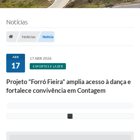
F
Notícias
o
t
o
:
Notícias
Notícia
R
i
c
a
ABR
17 ABR 2026
r
17
d
ESPORTES E LAZER
o
L
Projeto “Forró Fieira” amplia acesso à dança e
i
m
fortalece convivência em Contagem
a
/
P
M
C