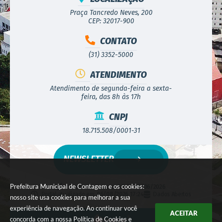
Praça Tancredo Neves, 200
CEP: 32017-900
CONTATO
(31) 3352-5000
ATENDIMENTO
Atendimento de segunda-feira a sexta-
feira, das 8h às 17h
CNPJ
18.715.508/0001-31
NEWSLETTER
Prefeitura Municipal de Contagem e os cookies:
Versão do Sistema:
3.5.3 - 19/06/2026
Portal atualizado em:
06/08/2026 17:24
Dados Abertos
nosso site usa cookies para melhorar a sua
experiência de navegação. Ao continuar você
ACEITAR
concorda com a nossa
Política de Cookies
e