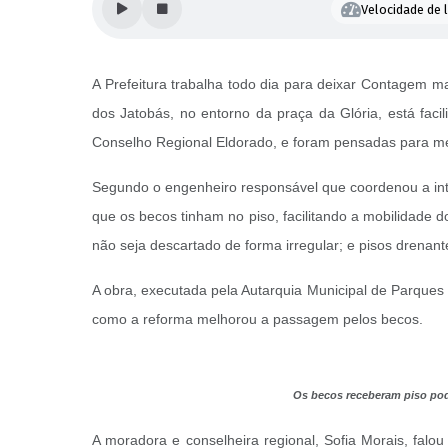
Velocidade de l
A Prefeitura trabalha todo dia para deixar Contagem ma
dos Jatobás, no entorno da praça da Glória, está facil
Conselho Regional Eldorado, e foram pensadas para mel
Segundo o engenheiro responsável que coordenou a inte
que os becos tinham no piso, facilitando a mobilidade d
não seja descartado de forma irregular; e pisos drenan
A obra, executada pela Autarquia Municipal de Parques
como a reforma melhorou a passagem pelos becos.
Os becos receberam piso podo
A moradora e conselheira regional, Sofia Morais, falo