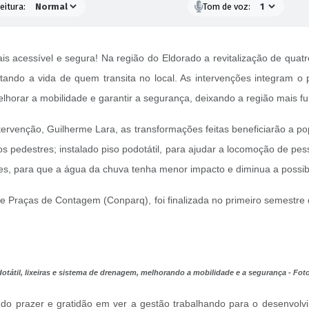
eitura:
Tom de voz:
is acessível e segura! Na região do Eldorado a revitalização de quat
itando a vida de quem transita no local. As intervenções integram o
horar a mobilidade e garantir a segurança, deixando a região mais fu
rvenção, Guilherme Lara, as transformações feitas beneficiarão a pop
os pedestres; instalado piso podotátil, para ajudar a locomoção de pess
tes, para que a água da chuva tenha menor impacto e diminua a possib
 e Praças de Contagem (Conparq), foi finalizada no primeiro semestr
tátil, lixeiras e sistema de drenagem, melhorando a mobilidade e a segurança - Fo
u do prazer e gratidão em ver a gestão trabalhando para o desenvolvi