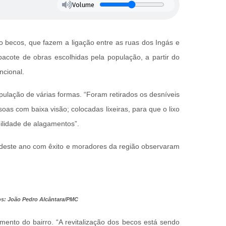
Volume
ro becos, que fazem a ligação entre as ruas dos Ingás e
 pacote de obras escolhidas pela população, a partir do
ncional.
ulação de várias formas. “Foram retirados os desníveis
oas com baixa visão; colocadas lixeiras, para que o lixo
ilidade de alagamentos”.
e deste ano com êxito e moradores da região observaram
tos: João Pedro Alcântara/PMC
mento do bairro. “A revitalização dos becos está sendo