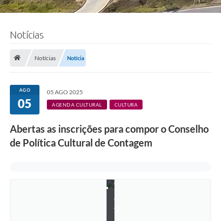
F
o
t
o
s
Notícias
:
L
u
Notícias
Notícia
c
i
S
a
AGO
05 AGO 2025
l
05
l
AGENDA CULTURAL
CULTURA
u
m
Abertas as inscrições para compor o Conselho
/
J
de Política Cultural de Contagem
o
ã
o
P
e
d
r
o
A
l