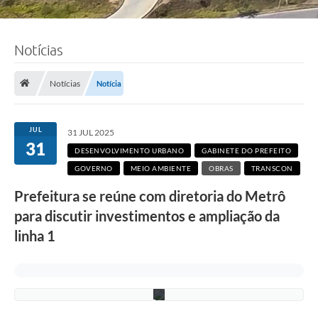
Notícias
F
Notícias
Notícia
o
t
o
:
JUL
31 JUL 2025
L
31
u
DESENVOLVIMENTO URBANO
GABINETE DO PREFEITO
c
GOVERNO
MEIO AMBIENTE
OBRAS
TRANSCON
i
S
Prefeitura se reúne com diretoria do Metrô
a
l
para discutir investimentos e ampliação da
l
u
linha 1
m
/
P
M
C