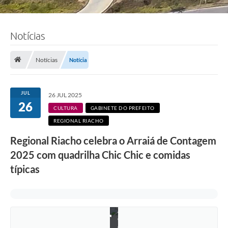
Notícias
Notícias
Notícia
JUL
26 JUL 2025
26
CULTURA
GABINETE DO PREFEITO
REGIONAL RIACHO
Regional Riacho celebra o Arraiá de Contagem
2025 com quadrilha Chic Chic e comidas
típicas
F
o
t
o
:
A
d
e