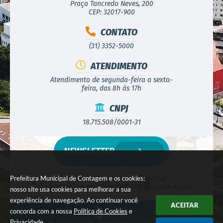
Praça Tancredo Neves, 200
CEP: 32017-900
CONTATO
(31) 3352-5000
ATENDIMENTO
Atendimento de segunda-feira a sexta-
feira, das 8h às 17h
CNPJ
18.715.508/0001-31
NEWSLETTER
Prefeitura Municipal de Contagem e os cookies:
Versão do Sistema:
3.5.3 - 19/06/2026
Portal atualizado em:
07/08/2026 17:05
Dados Abertos
nosso site usa cookies para melhorar a sua
experiência de navegação. Ao continuar você
ACEITAR
concorda com a nossa
Política de Cookies
e
Privacidade
.