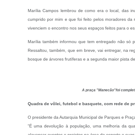
Marília Campos lembrou de como era o local, das in
cumprido por mim e que foi feito pelos moradores da
vivenciem o encontro nos seus espaços feitos para o esp
Marília também informou que tem entregado não só pr
Ressaltou, também, que em breve, vai entregar, na reg
bosque de árvores frutíferas e a segunda maior pista de
A praça "Manecão"foi completa
Quadra de vôlei, futebol e basquete, com rede de p
O presidente da Autarquia Municipal de Parques e Praça
"É uma devolução à população, uma melhoria da qual
alavancar eventos e projetos na área do esporte e suas