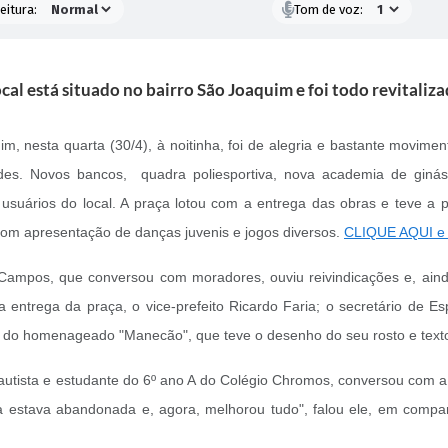
eitura:
Tom de voz:
cal está situado no bairro São Joaquim e foi todo revitaliz
 nesta quarta (30/4), à noitinha, foi de alegria e bastante moviment
des. Novos bancos, quadra poliesportiva, nova academia de ginás
usuários do local. A praça lotou com a entrega das obras e teve a 
 com apresentação de danças juvenis e jogos diversos.
CLIQUE AQUI e a
ampos, que conversou com moradores, ouviu reivindicações e, ainda, 
a entrega da praça, o vice-prefeito Ricardo Faria; o secretário de Es
ares do homenageado "Manecão", que teve o desenho do seu rosto e tex
autista e estudante do 6º ano A do Colégio Chromos, conversou com a p
ça estava abandonada e, agora, melhorou tudo", falou ele, em compan