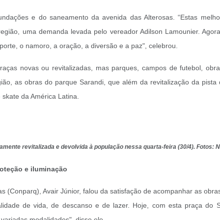
undações e do saneamento da avenida das Alterosas. “Estas melh
 região, uma demanda levada pelo vereador Adilson Lamounier. Agor
orte, o namoro, a oração, a diversão e a paz", celebrou.
aças novas ou revitalizadas, mas parques, campos de futebol, obras
ião, as obras do parque Sarandi, que além da revitalização da pist
 skate da América Latina.
mente revitalizada e devolvida à população nessa quarta-feira (30/4). Fotos
roteção e iluminação
s (Conparq), Avair Júnior, falou da satisfação de acompanhar as obra
idade de vida, de descanso e de lazer. Hoje, com esta praça do
 variadas modalidades", disse ele.