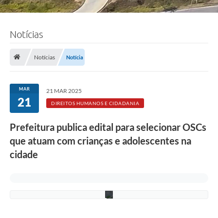
t
o
:
J
o
Notícias
ã
o
P
Notícias
Notícia
e
d
r
o
MAR
21 MAR 2025
A
21
l
DIREITOS HUMANOS E CIDADANIA
c
â
Prefeitura publica edital para selecionar OSCs
n
t
que atuam com crianças e adolescentes na
a
r
cidade
a
/
P
M
C