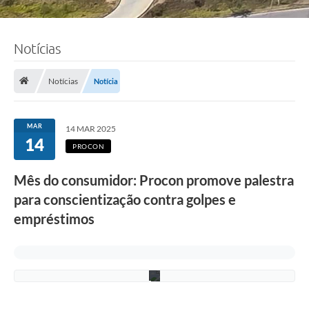
Notícias
F
o
Notícias
Notícia
t
o
:
L
MAR
14 MAR 2025
u
14
c
PROCON
i
S
Mês do consumidor: Procon promove palestra
a
l
para conscientização contra golpes e
l
u
empréstimos
m
/
P
M
C