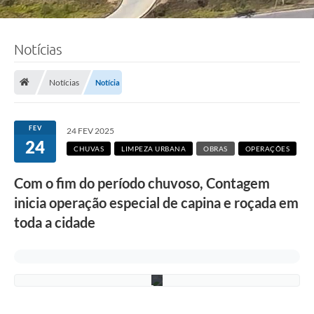
a
d
a
-
F
Notícias
o
t
o
Notícias
Notícia
:
A
d
e
FEV
24 FEV 2025
l
24
c
CHUVAS
LIMPEZA URBANA
OBRAS
OPERAÇÕES
i
o
Com o fim do período chuvoso, Contagem
R
a
inicia operação especial de capina e roçada em
m
o
toda a cidade
s
/
P
M
C