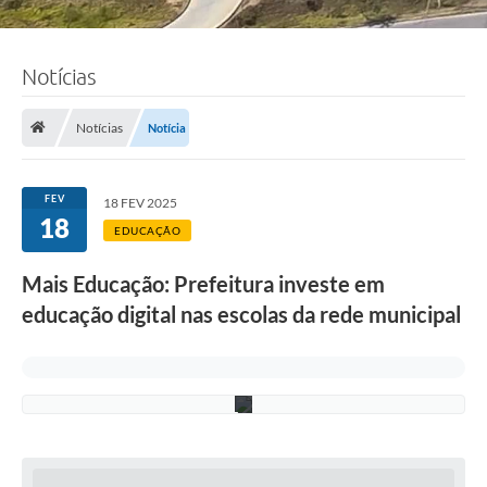
Notícias
F
o
t
o
Notícias
Notícia
:
L
u
c
FEV
18 FEV 2025
i
18
S
EDUCAÇÃO
a
l
Mais Educação: Prefeitura investe em
l
u
educação digital nas escolas da rede municipal
m
/
P
M
C