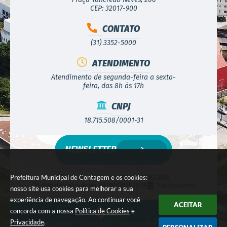
CEP: 32017-900
CONTATO
(31) 3352-5000
ATENDIMENTO
Atendimento de segunda-feira a sexta-
feira, das 8h às 17h
CNPJ
18.715.508/0001-31
NEWSLETTER
Prefeitura Municipal de Contagem e os cookies:
Versão do Sistema:
3.5.3 - 19/06/2026
Portal atualizado em:
07/08/2026 15:16
Dados Abertos
nosso site usa cookies para melhorar a sua
experiência de navegação. Ao continuar você
ACEITAR
concorda com a nossa
Política de Cookies
e
Privacidade
.
© Copyright Instar - 2006-2026. Todos os direitos reservados -