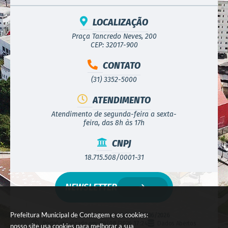
LOCALIZAÇÃO
Praça Tancredo Neves, 200
CEP: 32017-900
CONTATO
(31) 3352-5000
ATENDIMENTO
Atendimento de segunda-feira a sexta-
feira, das 8h às 17h
CNPJ
18.715.508/0001-31
NEWSLETTER
Prefeitura Municipal de Contagem e os cookies:
Versão do Sistema:
3.5.3 - 19/06/2026
Portal atualizado em:
06/08/2026 17:24
Dados Abertos
nosso site usa cookies para melhorar a sua