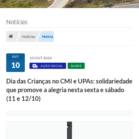
Notícias
Notícias
Notícia
OUT
10 OUT 2024
10
AÇÃO SOCIAL
SAÚDE
F
o
t
Dia das Crianças no CMI e UPAs: solidariedade
o
que promove a alegria nesta sexta e sábado
:
d
(11 e 12/10)
i
v
u
l
g
a
ç
ã
o