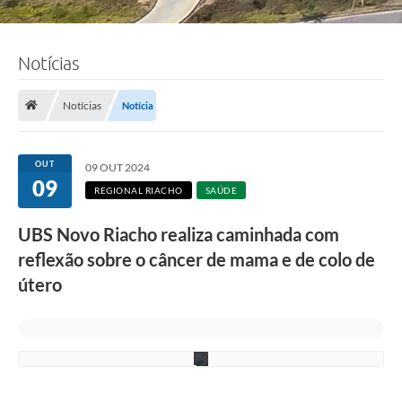
Notícias
F
o
Notícias
Notícia
t
o
:
F
OUT
09 OUT 2024
á
09
b
REGIONAL RIACHO
SAÚDE
i
o
UBS Novo Riacho realiza caminhada com
S
i
reflexão sobre o câncer de mama e de colo de
l
v
útero
a
/
P
M
C