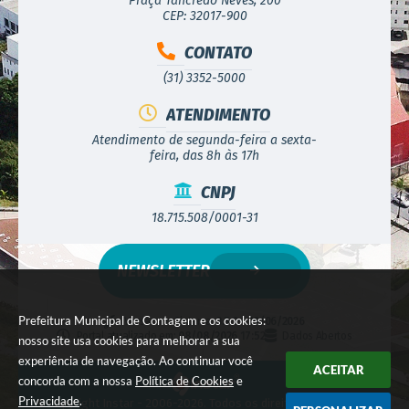
Praça Tancredo Neves, 200
CEP: 32017-900
CONTATO
(31) 3352-5000
ATENDIMENTO
Atendimento de segunda-feira a sexta-
feira, das 8h às 17h
CNPJ
18.715.508/0001-31
NEWSLETTER
Prefeitura Municipal de Contagem e os cookies:
Versão do Sistema:
3.5.3 - 19/06/2026
Portal atualizado em:
08/08/2026 17:52
Dados Abertos
nosso site usa cookies para melhorar a sua
experiência de navegação. Ao continuar você
ACEITAR
concorda com a nossa
Política de Cookies
e
Privacidade
.
© Copyright Instar - 2006-2026. Todos os direitos reservados -