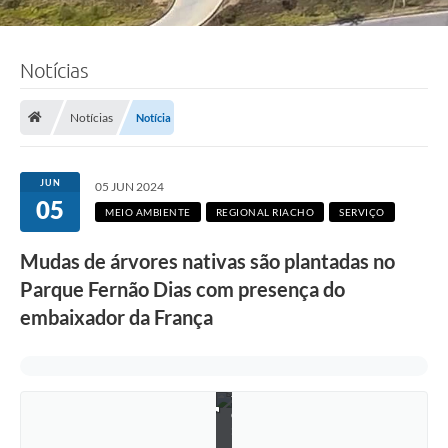
Notícias
Notícias
Notícia
JUN
05 JUN 2024
05
MEIO AMBIENTE
REGIONAL RIACHO
SERVIÇO
Mudas de árvores nativas são plantadas no
Parque Fernão Dias com presença do
embaixador da França
F
o
t
o
:
R