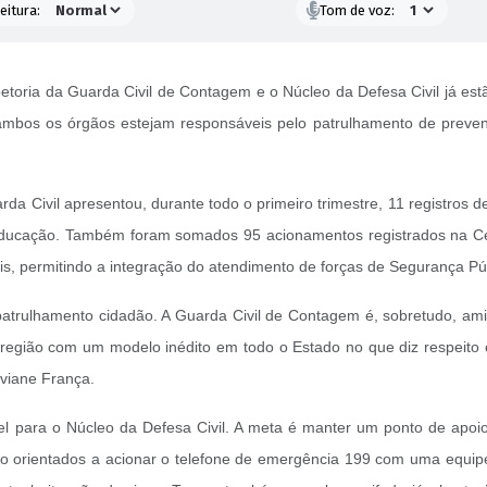
eitura:
Tom de voz:
toria da Guarda Civil de Contagem e o Núcleo da Defesa Civil já est
mbos os órgãos estejam responsáveis pelo patrulhamento de prevenç
a Civil apresentou, durante todo o primeiro trimestre, 11 registros d
educação. Também foram somados 95 acionamentos registrados na Ce
s, permitindo a integração do atendimento de forças de Segurança Pú
patrulhamento cidadão. A Guarda Civil de Contagem é, sobretudo, am
região com um modelo inédito em todo o Estado no que diz respeito
iviane França.
l para o Núcleo da Defesa Civil. A meta é manter um ponto de apoi
ão orientados a acionar o telefone de emergência 199 com uma equip