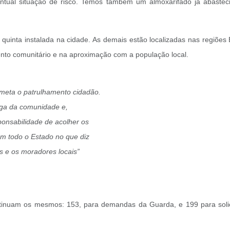
ntual situação de risco. Temos também um almoxarifado já abastec
 quinta instalada na cidade. As demais estão localizadas nas regiões
nto comunitário e na aproximação com a população local.
 meta o patrulhamento cidadão.
iga da comunidade e,
onsabilidade de acolher os
m todo o Estado no que diz
s e os moradores locais”
ntinuam os mesmos: 153, para demandas da Guarda, e 199 para solici