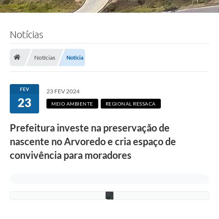
e
q
u
i
p
Notícias
e
R
e
Notícias
Notícia
g
i
o
n
FEV
23 FEV 2024
a
23
l
MEIO AMBIENTE
REGIONAL RESSACA
R
e
Prefeitura investe na preservação de
s
s
nascente no Arvoredo e cria espaço de
a
c
convivência para moradores
a
/
P
M
C