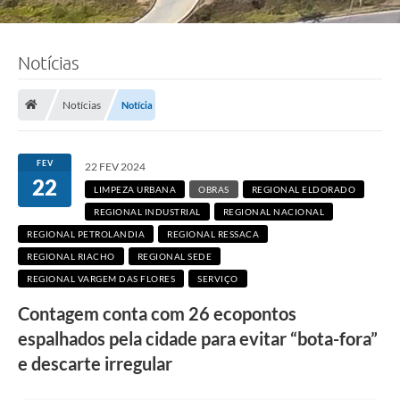
Notícias
Notícias
Notícia
F
o
FEV
22 FEV 2024
t
22
o
LIMPEZA URBANA
OBRAS
REGIONAL ELDORADO
:
A
REGIONAL INDUSTRIAL
REGIONAL NACIONAL
d
REGIONAL PETROLANDIA
REGIONAL RESSACA
e
l
REGIONAL RIACHO
REGIONAL SEDE
c
REGIONAL VARGEM DAS FLORES
SERVIÇO
i
o
Contagem conta com 26 ecopontos
R
a
espalhados pela cidade para evitar “bota-fora”
m
o
e descarte irregular
s
/
P