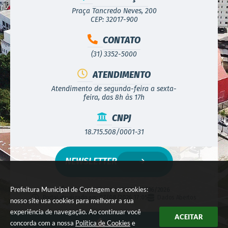
Praça Tancredo Neves, 200
CEP: 32017-900
CONTATO
(31) 3352-5000
ATENDIMENTO
Atendimento de segunda-feira a sexta-
feira, das 8h às 17h
CNPJ
18.715.508/0001-31
NEWSLETTER
Prefeitura Municipal de Contagem e os cookies:
Versão do Sistema:
3.5.3 - 19/06/2026
Portal atualizado em:
07/08/2026 17:05
Dados Abertos
nosso site usa cookies para melhorar a sua
experiência de navegação. Ao continuar você
ACEITAR
concorda com a nossa
Política de Cookies
e