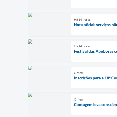
Há 14 horas
Nota oficial: serviços n
Há 14 horas
Festival das Abóboras c
Ontem
Inscrições para a 18ª Co
Ontem
Contagem leva conscient