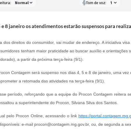
eitura:
Tom de voz:
5 e 8 janeiro os atendimentos estarão suspensos para reali
os direitos do consumidor, vai mudar de endereço. A iniciativa visa 
umidores tenham maior praticidade ao buscar auxílio e orientações s
dorado), a partir da próxima terça-feira (9/1).
ocon Contagem será suspenso nos dias 4, 5 e 8 de janeiro, uma vez 
rometer a retomada das atividades na terça-feira (9/1).
e período, reforçando que a equipe do Procon Contagem reitera se
essaltou a superintendente do Procon, Silvana Silva dos Santos.
tual pelo Procon Online, acessando o link
https://portal.contagem.mg.
disponíveis: e-mail procon@contagem.mg.gov.br, ou, de segunda a sex